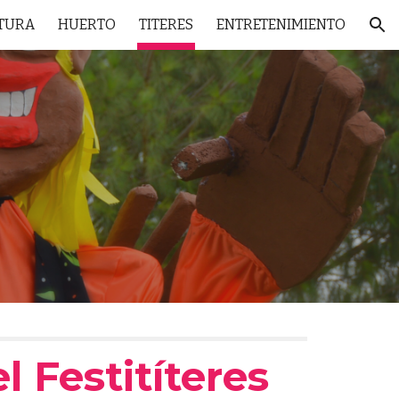
TURA
HUERTO
TITERES
ENTRETENIMIENTO
ion
 Festitíteres 