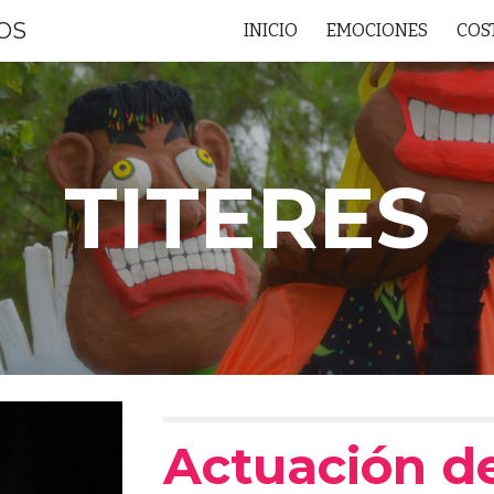
ROS
INICIO
EMOCIONES
COS
ip to main content
Skip to navigat
TITERES
Actuación del