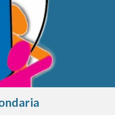
ion
condaria