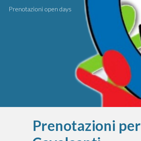
Prenotazioni open days
Sk
Prenotazioni per