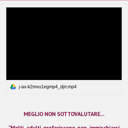
j-ax-k2mvu1egmp4_djrr.mp4
MEGLIO NON SOTTOVALUTARE...
"Molti adulti preferiscono non immischiarsi