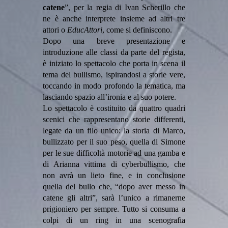
catene
”, per la regia di Ivan Scherillo che
ne è anche interprete insieme ad altri tre
attori o
EducAttori
, come si definiscono.
Dopo una breve presentazione e
introduzione alle classi da parte del regista,
è iniziato lo spettacolo che porta in scena il
tema del bullismo, ispirandosi a storie vere,
toccando in modo profondo la tematica, ma
lasciando spazio all’ironia e al suo potere.
Lo spettacolo è costituito da quattro quadri
scenici che rappresentano storie differenti,
legate da un filo unico: la storia di Marco,
bullizzato per il suo peso, quella di Simone
per le sue difficoltà motorie ad una gamba e
di Arianna vittima di cyberbullismo, che
non avrà un lieto fine, e in conclusione
quella del bullo che, “dopo aver messo in
catene gli altri”, sarà l’unico a rimanerne
prigioniero per sempre. Tutto si consuma a
colpi di un ring in una scenografia