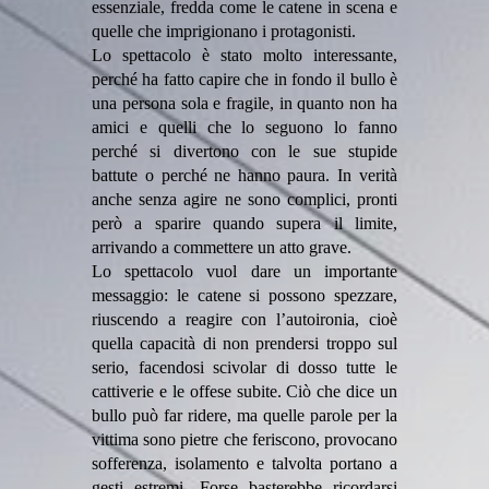
essenziale, fredda come le catene in scena e
quelle che imprigionano i protagonisti.
Lo spettacolo è stato molto interessante,
perché ha fatto capire che in fondo il bullo è
una persona sola e fragile, in quanto non ha
amici e quelli che lo seguono lo fanno
perché si divertono con le sue stupide
battute o perché ne hanno paura. In verità
anche senza agire ne sono complici, pronti
però a sparire quando supera il limite,
arrivando a commettere un atto grave.
Lo spettacolo vuol dare un importante
messaggio: le catene si possono spezzare,
riuscendo a reagire con l’autoironia, cioè
quella capacità di non prendersi troppo sul
serio, facendosi scivolar di dosso tutte le
cattiverie e le offese subite. Ciò che dice un
bullo può far ridere, ma quelle parole per la
vittima sono pietre che feriscono, provocano
sofferenza, isolamento e talvolta portano a
gesti estremi. Forse basterebbe ricordarsi