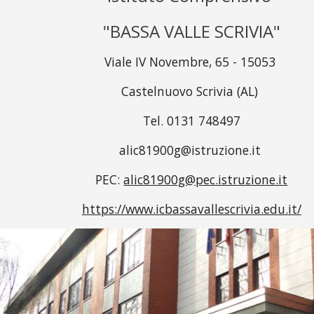
"BASSA VALLE SCRIVIA"
Viale IV
N
ovembre, 6
5
- 15053
Castelnuovo Scrivia (AL)
Tel. 0131
748497
alic81900g@istruzione.it
PEC:
alic81900g@pec.istruzione.it
https://www.icbassavallescrivia.edu.it/