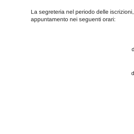
La segreteria nel periodo delle iscrizioni
appuntament
o
nei seguenti orari:
d
d