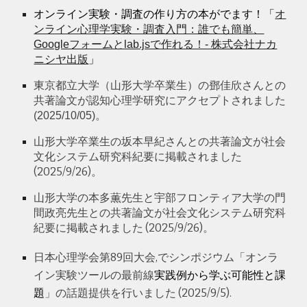
オンライン実験・調査の作り方の本がでます！「
オ
ンライン心理学実験・調査入門：誰でも簡単、
Googleフォームとlab.jsで作れる！- 株式会社ナカ
ニシヤ出版
」
山形大学
卒業生
東京都立大学（
）の鄧佳欣さんとの
共著論文が認知心理学研究にアクセプトされました
(2025/10/05)。
山形大学
卒業生の坂本早紀
さん
との共著論文が社会
文化システム研究科紀要に掲載されました
(2025/9/26)。
山形大学
の本多薫先生と宇部フロンティア大学の門
間政亮先生との共著論文が社会文化システム研究科
紀要に
掲載
されました (202
5
/
9
/26)。
日本心理学会第89回大会,でシンポジウム「
オンラ
イン実験ツールの最前線
実践例から学ぶ可能性と課
」
の話題提供を行いました
(2025
/9/5
).
題