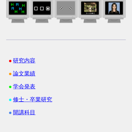
●
研究内容
●
論文業績
●
学会発表
●
修士・卒業研究
●
開講科目