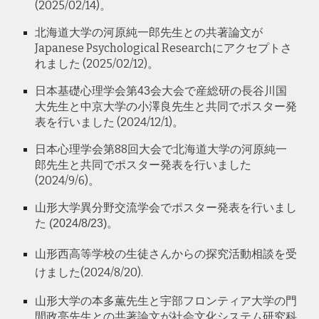
(202
5
/
02
/
14
)。
北海道大学の河原純一郎先生との共著論文が
Japanese Psychological Research
にアクセプトさ
れました (202
5
/
02
/
12
)。
で
産総研の長谷川国
日本基礎心理学会第43会大会
大先生と中京大学の小澤良先生と共同でポスター発
表を行いました (2024/
12
/
1
)。
日本心理学会
第8
8
回大会で
北海道大学の河原純一
郎先生と共同でポスター発表を行いました
(2024/
9
/
6
)。
山形大学異分野交流学会でポスター発表を行いまし
た (202
4
/
8
/2
3
)。
山形
西
高等学校の生徒さんからの探究活動相談を受
けました(202
4
/8/2
0
).
山形大学
の本多薫先生と宇部フロンティア大学の門
間政亮先生との共著論文が社会文化システム研究科