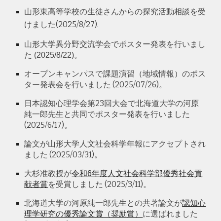
山形東高等学校の生徒さんからの探究活動相談を受
けました
(2025/
8
/
27
).
山形大学異分野交流学会でポスター発表を行いまし
た (202
5
/
8
/2
2
)。
オープンキャンパスで課題演習（地域情報）のポス
ター発表会を行いました (202
5
/07/2
6
)。
日本認知心理学会
第
23
回大会で
北海道大学の河原
純一郎先生と共同でポスター発表を行いました
(202
5
/
6
/
17
)。
論文が山形大学人文社会科学年報にアクセプトされ
ました (202
5
/03/
31
)。
大杉准教授が
令和6年度人文社会科学部優秀社会貢
(202
5
/
3
/11)
献者賞
を受賞しました
。
北海道大学の河原純一郎先生との共著論文が
認知心
理学研究
の優秀論文賞（奨励賞）
に選ばれました