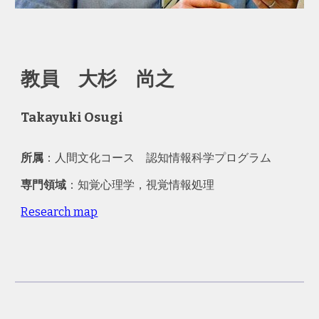
教員 大杉 尚之
Takayuki Osugi
所属
：人間文化コース 認知情報科学プログラム
専門領域
：知覚心理学
，
視覚情報処理
Research map