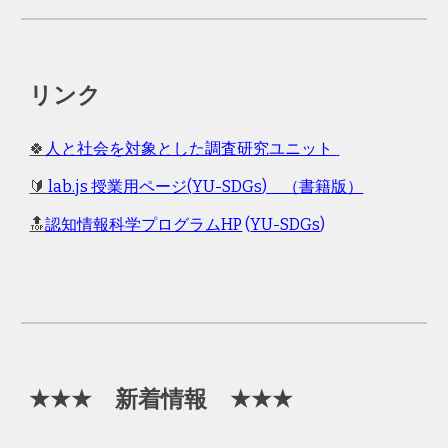
リンク
🍀
人と社会を対象とした調査研究ユニット
🔰
lab.js 授業用ページ
(
YU-SDGs
) （
書籍版
）
🔝
認知情報科学プログラムHP
(
YU-SDGs
)
★
★★
新着情報
★★★