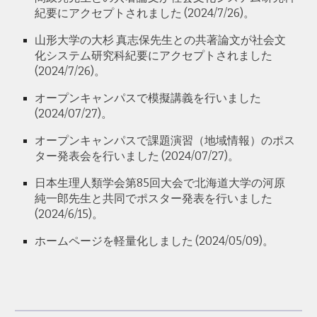
紀要に
アクセプトされました
(202
4
/
7
/26)。
山形大学
の
大杉 真志保
先生との共著論文が社会文
化システム研究科紀要にアクセプトされました
(2024/7/26)。
オープンキャンパスで模擬講義を行いました
(2024/07/27)。
オープンキャンパスで課題演習（地域情報）のポス
ター発表会を行いました (202
4
/07/2
7
)。
日本生理人類学会第8
5
回大会で
北海道大学の河原
純一郎先生と共同でポスター発表を行いました
(202
4
/6/1
5
)。
ホームページを軽量化しました
(202
4
/0
5
/
09
)。