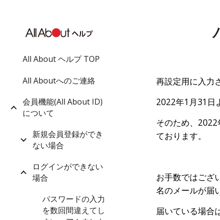
Sk
All About ヘルプ TOP
再設定用に入力
All Aboutへのご連絡
2022年1月31
会員機能(All About ID)
について
そのため、202
新規会員登録ができ
ております。
ない場合
ログインができない
お手数ではござ
場合
名のメールが届
パスワードの入力
届いている場合
を数回間違えてし