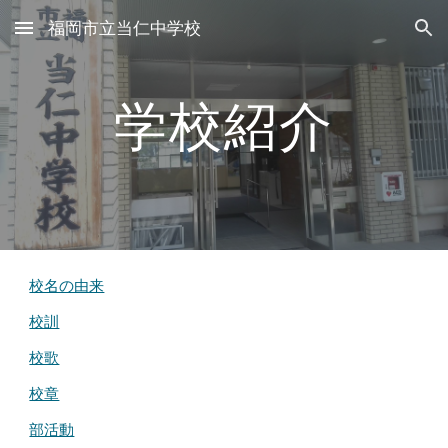
福岡市立当仁中学校
Skip to main content
Skip to navigation
学校紹介
校名の由来
校訓
校歌
校章
部活動