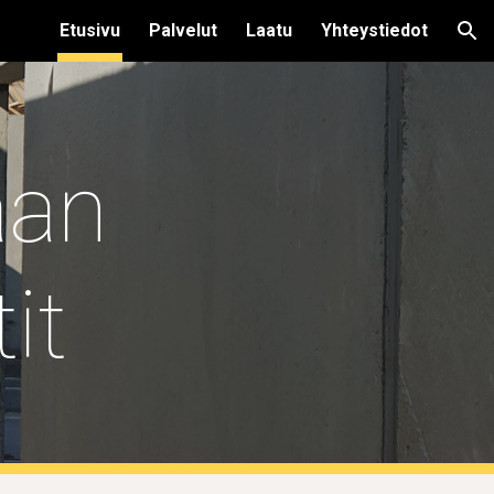
Etusivu
Palvelut
Laatu
Yhteystiedot
ion
an 
it