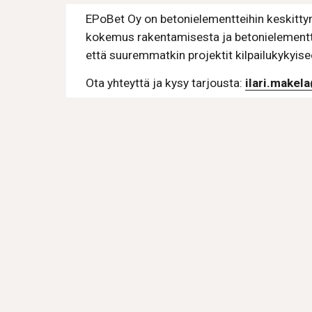
EPoBet Oy on betonielementteihin keskittyny
kokemus rakentamisesta ja betonielementti
että suuremmatkin projektit kilpailukykyisee
Ota yhteyttä ja kysy tarjousta: 
ilari.makel