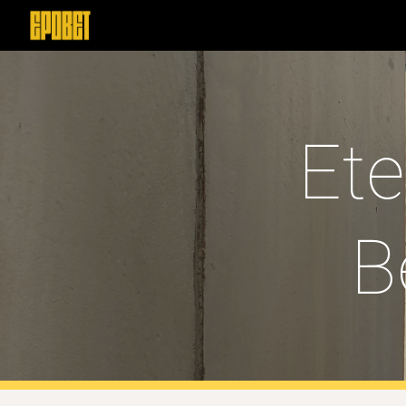
Sk
Ete
B