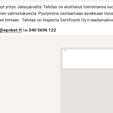
t yritys Jalasjärveltä. Tehdas on aloittanut toimintansa vuod
en valmistuksesta. Pystymme vastaamaan asiakkaan toiveis
n hintaan.  Tehdas on Inspecta Sertifiointi Oy:n laadunvalvon
a@epobet.fi
 tai 
040 5696 122