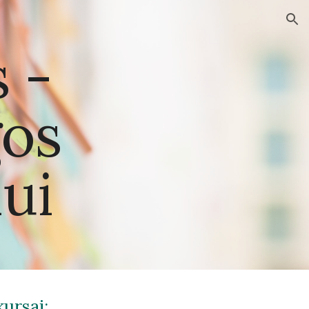
ion
 -
gos
ui
kursai: