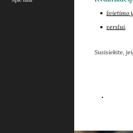
Apie mus
švietimo 
verslui
.
Susisiekite, j