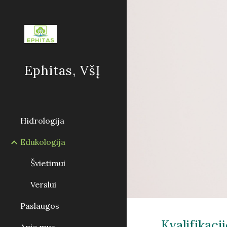
Sk
Ephitas, VšĮ
Hidrologija
Edukologija
Švietimui
Verslui
Paslaugos
Kvalifikaci