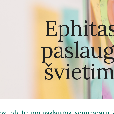
ip to main content
Skip to navigat
Ephitas
paslau
švietim
jos tobulinimo paslaugos, seminarai ir 