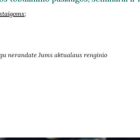
įstaigoms
;
eigu nerandate Jums aktualaus renginio