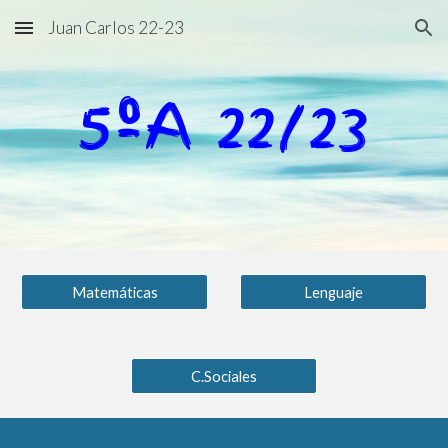
Juan Carlos 22-23
Skip to main content
Skip to navigation
5ºA 22/23
Matemáticas
Lenguaje
C.Sociales