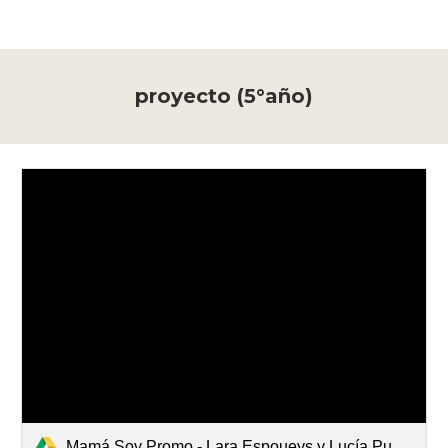
proyecto (5°año)
Mamá Soy Promo - Lara Espoueys y Lucía Puggia Molinari .pdf