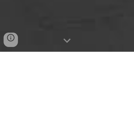
¿ESTÁS INTERESADO-A EN LA 
OFERTA FORMATIVA DEL  CIFP 
VILLA DE AGÜIMES?
¿SEGURO-
A?
ENTONCES DISFRUTA DE LOS 