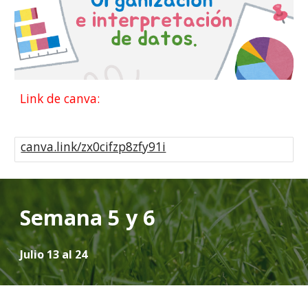
Link de canva:
canva.link/zx0cifzp8zfy91i
Semana 5 y 6
Julio 13 al 24