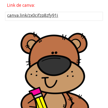
Link de canva:
canva.link/zx0cifzp8zfy91i