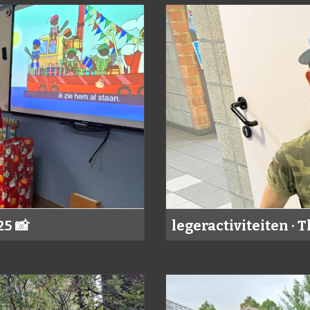
25 📸
legeractiviteiten · T