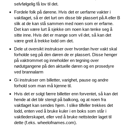
selvfølgelig få lov til det.
Fordele folk på dørene. Hvis det er uerfarne vakter i
vaktlaget, så er det lurt om disse blir plassert på A eller B
slik at de kan stå sammen med noen som er erfarne.
Det kan være lurt å sjekke om noen kan tenke seg å
sitte inne. Hvis det er mange som vil det, så kan det
være greit å trekke lodd om det.
Dele ut oversikt instrukser over hvordan hver vakt skal
forholde seg på den døren de er plassert. Disse henger
på vaktrommet og inneholder en tegning over
nødutgangene på den aktuelle døren og en prosedyre
ved brannalarm
Gi instrukser om billetter, varighet, pause og andre
forhold som man må kjenne til.
Hvis det er solgt færre billetter enn forventet, så kan det
hende at det blir stengt på balkong, og at noen fra
vaktlaget kan sendes hjem. I slike tilfeller trekkes det
lodd, enten ved å bruke kuler i en boks som står i
vaktlederskapet, eller ved å bruke nettsteder laget til
dette (f.eks. wheelofnames.com).