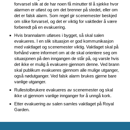
forvarsel slik at de har noen få minutter til å sjekke hvor
alarmen er utløst og om det brenner på stedet, eller om
det er falsk alarm. Som regel gir scenemester beskjed
om slike forvarsel, og det er viktig for vaktleder å være
forberedt på en evakuering.
Hvis brannalarm utløses i bygget, så skal salen
evakueres. I en slik situasjon er god kommunikasjon
med vaktlaget og scenemester viktig. Vaktlaget skal på
forhånd være informert om at de skal orientere seg om
situasjonen på den inngangen de står på, og varsle hvis
det ikke er mulig å evakuere gjennom denne. Ved brann
skal publikum evakueres gjennom alle mulige utganger,
også nødutganger. Ved falsk alarm brukes gjerne bare
vanlige utganger.
Rullestolbrukere evakueres av scenemester og skal
ikke ut gjennom vanlige innganger for å unngå kork.
Etter evakuering av salen samles vaktlaget på Royal
Garden.