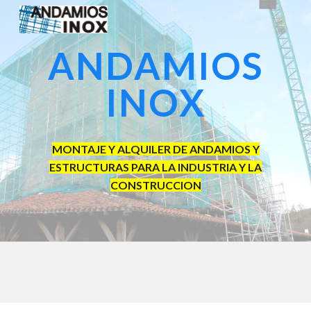
Skip to main content
Skip to navigation
ANDAMIOS
INOX
MONTAJE Y ALQUILER DE ANDAMIOS Y
ESTRUCTURAS PARA LA INDUSTRIA Y LA
CONSTRUCCION