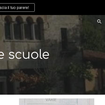
scia il tuo parere!
ion
le scuole