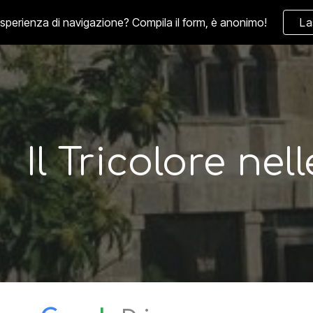
'esperienza di navigazione? Compila il form, è anonimo!
La
ip to main content
Skip to navigat
Il Tricolore nel