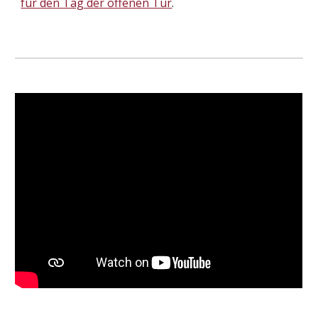
für 
den Tag der offenen Tür
.