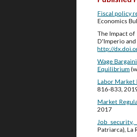
Fiscal policy 
Economics Bull
The Impact of
D'Imperio and 
http://dx.doi
Wage Bargaini
Equilibrium
(w
Labor Market 
816-833, 201
Market Regula
2017
Job security,
Patriarca), La 