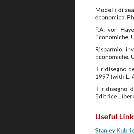
Modelli di sea
economica, Ph
F.A. von Haye
Economiche, U
Risparmio, in
Economiche, U
Il ridisegno d
1997 (with L. 
Il ridisegno 
Editrice Liber
Useful Link
Stanley Kubri