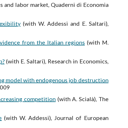
ds and labor market, Quaderni di Economia
xibility
(with W. Addessi and E. Saltari),
idence from the Italian regions
(with M.
p?
(with E. Saltari), Research in Economics,
hing model with endogenous job destruction
2009
ncreasing competition
(with A. Scialà), The
e
(with W. Addessi), Journal of European