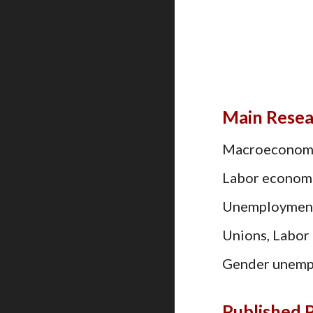
Main Resea
Macroeconom
Labor econom
Unemployment, 
Unions, Labor
Gender unemp
Published 