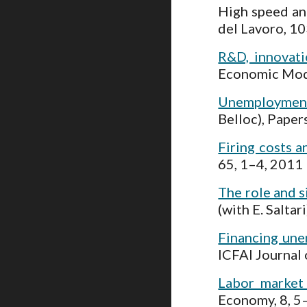
High speed an
del Lavoro, 1
R&D, innovatio
Economic Mode
Unemployment 
Belloc), Paper
Firing costs a
65, 1–4, 2011
The role and s
(with E. Salta
Financing une
ICFAI Journal 
Labor market 
Economy, 8, 5