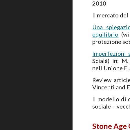
2010
Il mercato del 
Una spiegazio
equilibrio
(wit
protezione soc
Imperfezioni 
Scialà) in: M
nell'Unione E
Review articl
Vincenti and E
Il modello di 
sociale – vecc
Stone Age 