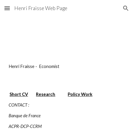
Henri Fraisse Web Page
Skip to main content
Skip to navigation
Henri Fraisse - Economist
Short CV
Research
Policy Work
CONTACT :
Banque de France
ACPR-DCP-CCRM