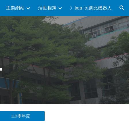
主題網站
活動相簿
》ken-bi凱比機器人
ion
冊
110學年度