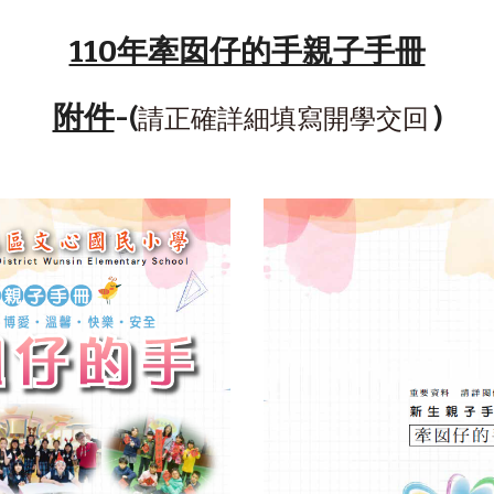
110年牽囡仔的手親子手冊
附件
-
請正確詳細填寫開學交回
(
)