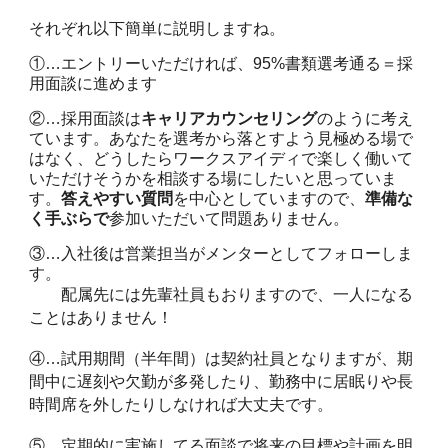
それぞれ以下簡単に説明しますね。
①…エントリーいただければ、95%書類選考通る＝採
用面談に進めます
②…採用面談は
キャリアカウンセリング
のように考え
ています。あなたを選考から落とすよう見極める場で
はなく、どうしたらワークスアイディで楽しく働いて
いただけそうかを相談する場にしたいと思っていま
す。
答えやすい質問
を中心としていますので、
準備な
く手ぶらで
参加いただいて問題ありません。
③…入社後は営業担当がメンターとしてフォローしま
す。
配属先には先輩社員もおりますので、一人になる
ことはありません！
④…試用期間（半年間）は契約社員となりますが、期
間中に遅刻や欠勤が多発したり、勤務中に居眠りや長
時間席を外したりしなければ大丈夫です。
⑤…定期的に実施してる面談で将来の目標や計画を明