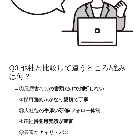
Q
3
.
他社と比較して違うところ/強み
は何？
→①履歴書などの
書類
だけで判断しない
②
採用面談
が
かなり親切で丁寧
③入社後の
手厚い研修/フォロー体制
④
正社員登用実績が豊富
⑤豊富なキャリアパス