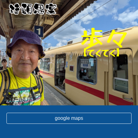
Skip to main content
Skip to navigation
歩々
【てくてく】
google maps