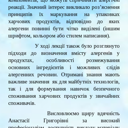
реакції. Значний інтерес викликало роз’яснення
принципів їх маркування на упаковках
харчових продуктів, відповідно до яких
алергени повинні бути чітко виділені (іншим
шрифтом, кольором або стилем написання).
У ході лекції також було розглянуто
підходи до визначення вмісту алергенів у
продуктах, особливості розмежування
основних інгредієнтів і можливих слідів
алергенних речовин. Отримані знання мають
важливе значення як для майбутніх технологів,
так і для формування навичок безпечного
споживання харчових продуктів у звичайних
споживачів.
Висловлюємо щиру вдячність
Анастасії Григорівні за високий
професіоналізм, доступність викладу матеріалу