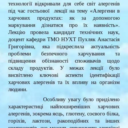
технології відкривали для себе світ алергенів
під час гостьової лекції на тему «Алергени в
харчових продуктах: як за допомогою
маркування дізнатися про їх наявність».
Лекцію провела кандидат технічних наук,
доцент кафедри ТМО НУХТ Пухляк Анастасія
Григорівна, яка підкреслила актуальність
проблеми безпечного харчування та
підвищення обізнаності споживачів щодо
складу продуктів. У межах лекції було
висвітлено ключові аспекти ідентифікації
харчових алергенів та їх впливу на організм
людини.
Особливу увагу було приділено
характеристиці найпоширеніших харчових
алергенів, зокрема яєць, глютену, соєвого білка,
горіхів, лактози, ракоподібних та інших
компонентів, що можуть спричиняти алергічні