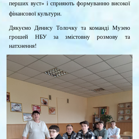
перших вуст» і сприяють формуванню високої
фінансової культури.
Дякуємо Денису Толочку та команді Музею
грошей НБУ за змістовну розмову та
натхнення!