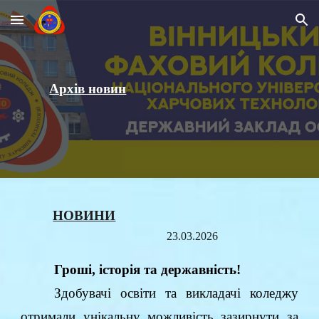
Skip to main content
Skip to navigation
Архів новин
НОВИНИ
23.03.2026
Гроші, історія та державність!
Здобувачі освіти та викладачі коледжу
отримали унікальну можливість зазирнути за