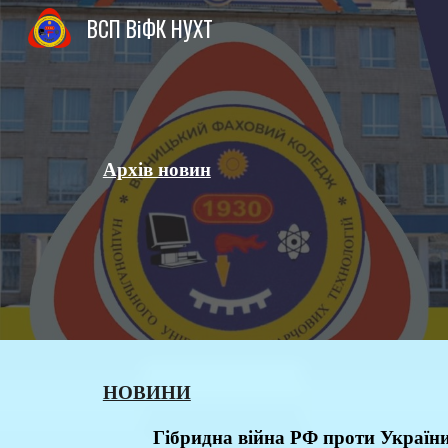
ВСП ВіФК НУХТ
Sk
Архів новин
НОВИНИ
Гібридна війна РФ проти України: в