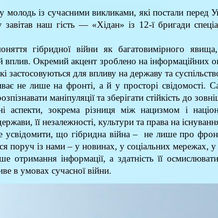
 молодь із сучасними викликами, які постали перед У
 завітав наш гість — «Хідан» із 12-ї бригади спеціа
поняття гібридної війни як багатовимірного явищ
й вплив. Окремий акцент зроблено на інформаційних оп
кі застосовуються для впливу на державу та суспільств
ває не лише на фронті, а й у просторі свідомості. 
пізнавати маніпуляції та зберігати стійкість до зовні
ні аспекти, зокрема різниця між нацизмом і наці
ержави, її незалежності, культури та права на існуванн
 усвідомити, що гібридна війна – не лише про фронт 
ся поруч із нами – у новинах, у соціальних мережах, у 
ше отримання інформації, а здатність її осмислюват
иве в умовах сучасної війни.