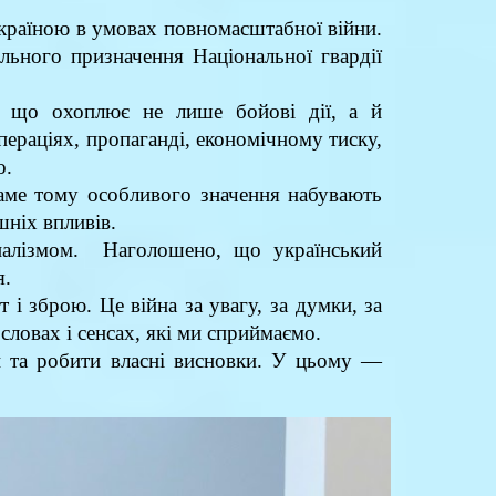
країною в умовах повномасштабної війни.
льного призначення Національної гвардії
а, що охоплює не лише бойові дії, а й
ераціях, пропаганді, економічному тиску,
о.
Саме тому особливого значення набувають
шніх впливів.
оналізмом. Наголошено, що український
я.
і зброю. Це війна за увагу, за думки, за
словах і сенсах, які ми сприймаємо.
и та робити власні висновки. У цьому —