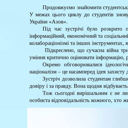
Продовжуємо знайомити студентську
У межах цього циклу до студентів знову
України «Азов».
Під час зустрічі було розкрито 
інформаційний, економічний та соціальни
колабораціонізмі та інших інструментах, я
Підкреслено, що сучасна війна три
уміння критично оцінювати інформацію, роз
Окремо обговорювалися ідеологіч
націоналізм – це насамперед ідея захисту д
Зустріч дозволила студентам глибше
довіру і за правду. Вона щодня відбуваєть
Тож сьогодні вирішальним є не ли
особиста відповідальність кожного, хто ж