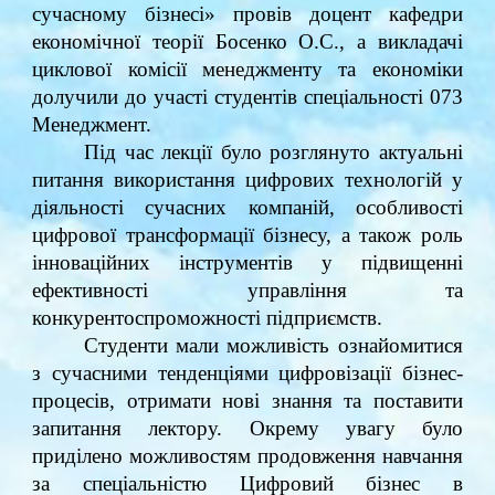
сучасному бізнесі» провів доцент кафедри
економічної теорії Босенко О.С., а викладачі
циклової комісії менеджменту та економіки
долучили до участі студентів спеціальності 073
Менеджмент.
Під час лекції було розглянуто актуальні
питання використання цифрових технологій у
діяльності сучасних компаній, особливості
цифрової трансформації бізнесу, а також роль
інноваційних інструментів у підвищенні
ефективності управління та
конкурентоспроможності підприємств.
Студенти мали можливість ознайомитися
з сучасними тенденціями цифровізації бізнес-
процесів, отримати нові знання та поставити
запитання лектору. Окрему увагу було
приділено можливостям продовження навчання
за спеціальністю Цифровий бізнес в