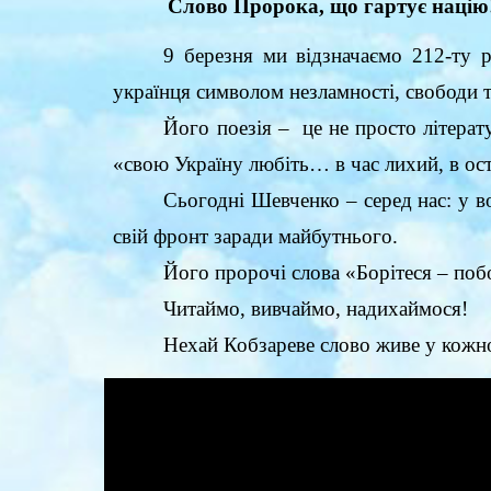
Слово Пророка, що гартує націю
9 березня ми відзначаємо 212-ту 
українця символом незламності, свободи т
Його поезія – це не просто літерату
«свою Україну любіть… в час лихий, в о
Сьогодні Шевченко – серед нас: у во
свій фронт заради майбутнього.
Його пророчі слова «Борітеся – побо
Читаймо, вивчаймо, надихаймося!
Нехай Кобзареве слово живе у кожн