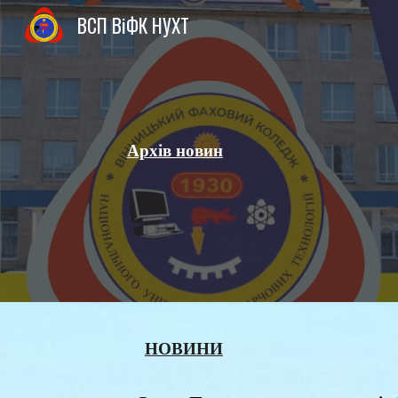
ВСП ВіФК НУХТ
Sk
Архів новин
НОВИНИ