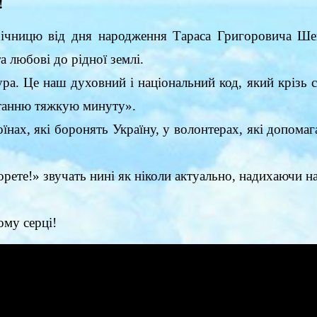
!
річницю від дня народження Тараса Григоровича Ше
а любові до рідної землі.
ра. Це наш духовний і національний код, який крізь ст
станню тяжкую минуту».
їнах, які боронять Україну, у волонтерах, які допома
рете!» звучать нині як ніколи актуально, надихаючи на 
ому серці!