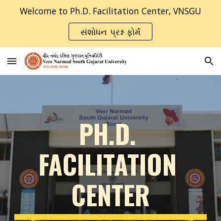
Welcome to Ph.D. Facilitation Center, VNSGU
Skip to main content
Skip to navigation
સંશોધન પ્રશ્ન ફોર્મ
PH.D. 
FACILITATION 
CENTER