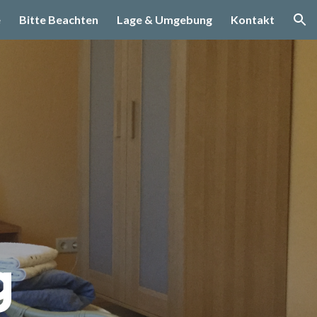
e
Bitte Beachten
Lage & Umgebung
Kontakt
ion
g