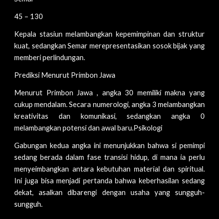
45 – 130
Kepala stasiun melambangkan kepemimpinan dan struktur
kuat, sedangkan Semar merepresentasikan sosok bijak yang
memberi perlindungan.
Prediksi Menurut Primbon Jawa
Menurut Primbon Jawa , angka 30 memiliki makna yang
cukup mendalam. Secara numerologi, angka 3 melambangkan
kreativitas dan komunikasi, sedangkan angka 0
melambangkan potensi dan awal baru.Psikologi
Gabungan kedua angka ini menunjukkan bahwa si pemimpi
sedang berada dalam fase transisi hidup, di mana ia perlu
menyeimbangkan antara kebutuhan material dan spiritual.
Ini juga bisa menjadi pertanda bahwa keberhasilan sedang
dekat, asalkan dibarengi dengan usaha yang sungguh-
sungguh.