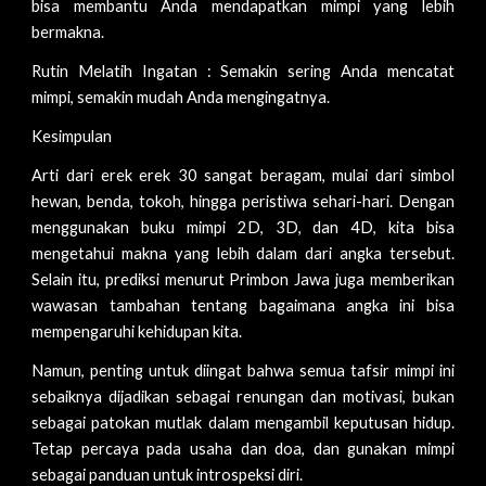
bisa membantu Anda mendapatkan mimpi yang lebih
bermakna.
Rutin Melatih Ingatan : Semakin sering Anda mencatat
mimpi, semakin mudah Anda mengingatnya.
Kesimpulan
Arti dari erek erek 30 sangat beragam, mulai dari simbol
hewan, benda, tokoh, hingga peristiwa sehari-hari. Dengan
menggunakan buku mimpi 2D, 3D, dan 4D, kita bisa
mengetahui makna yang lebih dalam dari angka tersebut.
Selain itu, prediksi menurut Primbon Jawa juga memberikan
wawasan tambahan tentang bagaimana angka ini bisa
mempengaruhi kehidupan kita.
Namun, penting untuk diingat bahwa semua tafsir mimpi ini
sebaiknya dijadikan sebagai renungan dan motivasi, bukan
sebagai patokan mutlak dalam mengambil keputusan hidup.
Tetap percaya pada usaha dan doa, dan gunakan mimpi
sebagai panduan untuk introspeksi diri.