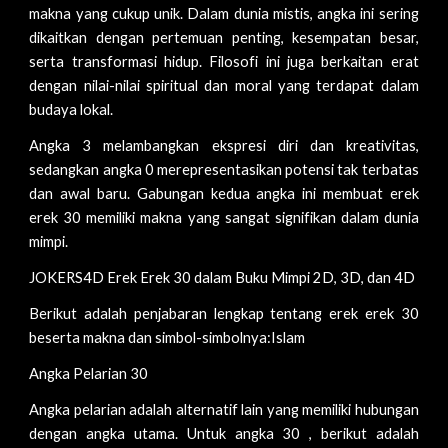
makna yang cukup unik. Dalam dunia mistis, angka ini sering
dikaitkan dengan pertemuan penting, kesempatan besar,
serta transformasi hidup. Filosofi ini juga berkaitan erat
dengan nilai-nilai spiritual dan moral yang terdapat dalam
budaya lokal.
Angka 3 melambangkan ekspresi diri dan kreativitas,
sedangkan angka 0 merepresentasikan potensi tak terbatas
dan awal baru. Gabungan kedua angka ini membuat erek
erek 30 memiliki makna yang sangat signifikan dalam dunia
mimpi.
JOKERS4D Erek Erek 30 dalam Buku Mimpi 2D, 3D, dan 4D
Berikut adalah penjabaran lengkap tentang erek erek 30
beserta makna dan simbol-simbolnya:Islam
Angka Pelarian 30
Angka pelarian adalah alternatif lain yang memiliki hubungan
dengan angka utama. Untuk angka 30 , berikut adalah