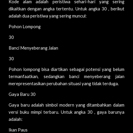
Kode alam adalah peristiwa sehari-hari yang sering
dikaitkan dengan angka tertentu. Untuk angka 30 , berikut
adalah dua peristiwa yang sering muncul:
Pohon Lompong
30
Banci Menyeberang Jalan
30
Pohon lompong bisa diartikan sebagai potensi yang belum
termanfaatkan, sedangkan banci menyeberang jalan
merepresentasikan perubahan situasi yang tidak terduga.
Gaya Baru 30
Gaya baru adalah simbol modern yang ditambahkan dalam
versi buku mimpi terbaru. Untuk angka 30 , gaya barunya
adalah:
Ikan Paus