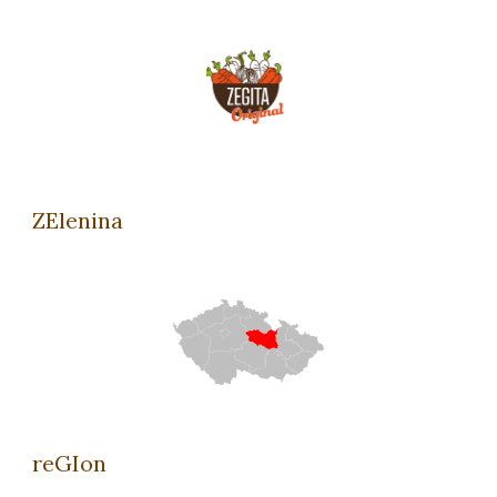
ZElenina
reGIon