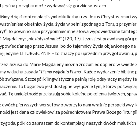
t jeśli na początku może wydawać się gorzkie w ustach.
liśmy dzięki kontemplacji symboliki liczby trzy. Jezus Chrystus zmart
istnieniem obietnicy życia, życia w pełni zgodnego z Torą, z przymi
óry!
” To powinno nam przypomnieć inne słowa wypowiedziane tamteg
i-Magdaleny: „
nie dotykaj mnie!
” (J 20, 17). Jezus jest prawdziwą gór
powiedzianego przez Jezusa: bo do tajemnicy Życia objawionego na B
 się jedynie LITURGICZNIE – to znaczy po uprzednim przygotowaniu, 
rzez Jezusa do Marii-Magdaleny można zrozumieć dopiero w świetle S
tamy w duchu zasady “
Pismo wyjaśnia Pismo
”. Każde wydarzenie biblijn
osób związane. Szczególiki lingwistyczne pełnią rolę odsyłaczy między
aczenie. To bogactwo jest dostępne wyłącznie tym, którzy poświęcają c
wać. Tę umiejętność przekazują sobie kolejne pokolenia świętych, spra
 dwóch pierwszych wersetów otworzyło nam właśnie perspektywy, któ
olności jest dana człowiekowi za pośrednictwem Prawa Bożego i liturgii
przygoda, póki co zapraszam do kontemplacji naszych dwóch malutki