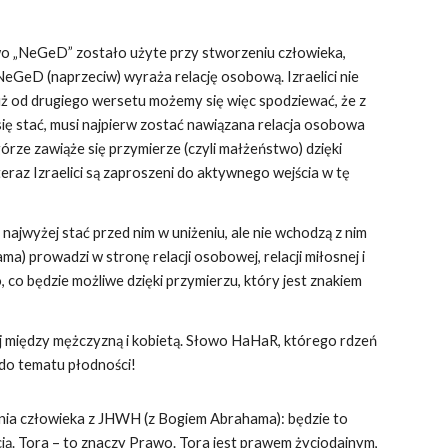
owo „NeGeD” zostało użyte przy stworzeniu człowieka,
. NeGeD (naprzeciw) wyraża relację osobową. Izraelici nie
Już od drugiego wersetu możemy się więc spodziewać, że z
a się stać, musi najpierw zostać nawiązana relacja osobowa
górze zawiąże się przymierze (czyli małżeństwo) dzięki
raz Izraelici są zaproszeni do aktywnego wejścia w tę
 najwyżej stać przed nim w uniżeniu, ale nie wchodzą z nim
) prowadzi w stronę relacji osobowej, relacji miłosnej i
co będzie możliwe dzięki przymierzu, który jest znakiem
między mężczyzną i kobietą. Słowo HaHaR, którego rdzeń
 do tematu płodności!
tkania człowieka z JHWH (z Bogiem Abrahama): będzie to
ią. Tora – to znaczy Prawo. Tora jest prawem życiodajnym,