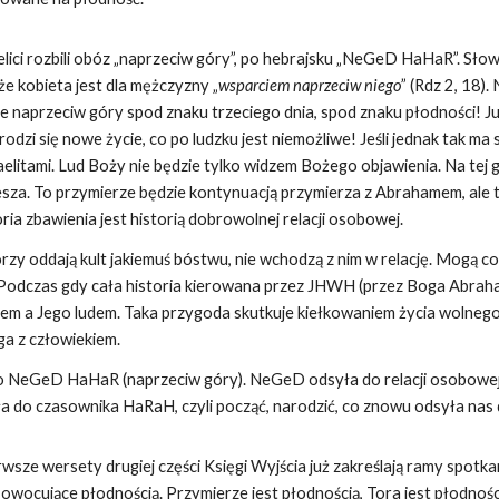
elici rozbili obóz „naprzeciw góry”, po hebrajsku „NeGeD HaHaR”. Sł
 że kobieta jest dla mężczyzny „
wsparciem naprzeciw niego
” (Rdz 2, 18)
 ale naprzeciw góry spod znaku trzeciego dnia, spod znaku płodności! 
rodzi się nowe życie, co po ludzku jest niemożliwe! Jeśli jednak tak m
aelitami. Lud Boży nie będzie tylko widzem Bożego objawienia. Na tej 
za. To przymierze będzie kontynuacją przymierza z Abrahamem, ale te
toria zbawienia jest historią dobrowolnej relacji osobowej.
órzy oddają kult jakiemuś bóstwu, nie wchodzą z nim w relację. Mogą co
Podczas gdy cała historia kierowana przez JHWH (przez Boga Abrahama
em a Jego ludem. Taka przygoda skutkuje kiełkowaniem życia wolnego, 
ga z człowiekiem.
NeGeD HaHaR (naprzeciw góry). NeGeD odsyła do relacji osobowej 
ła do czasownika HaRaH, czyli począć, narodzić, co znowu odsyła nas
erwsze wersety drugiej części Księgi Wyjścia już zakreślają ramy spo
wocujące płodnością. Przymierze jest płodnością, Tora jest płodnośc