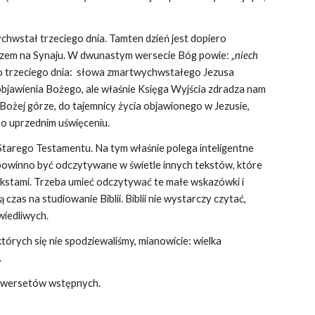
wychwstał trzeciego dnia. Tamten dzień jest dopiero
erzem na Synaju. W dwunastym wersecie Bóg powie: „
niech
o trzeciego dnia: słowa zmartwychwstałego Jezusa
ą objawienia Bożego, ale właśnie Księga Wyjścia zdradza nam
ożej górze, do tajemnicy życia objawionego w Jezusie,
po uprzednim uświęceniu.
tarego Testamentu. Na tym właśnie polega inteligentne
e powinno być odczytywane w świetle innych tekstów, które
 tekstami. Trzeba umieć odczytywać te małe wskazówki i
zas na studiowanie Biblii. Biblii nie wystarczy czytać,
wiedliwych.
rych się nie spodziewaliśmy, mianowicie: wielka
.
ch wersetów wstępnych.