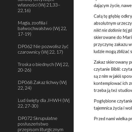
własności (Wj 21,33–
dającym życie, nawe
22,16)
Całą tę głębię odkry
Magia, zoofilia i
absolutnym urzeczyw
bałwochwalstwo (Wj 22,
nikt nie dotknie tej g
17-19)
skierowane do Mari
przyczynę zakazu wy
DP062 Nie pozwolisz żyć
czarownicy (Wj 22, 17)
ludzie mogą zbliżać
Zakaz skierowany p
Troska o biednych (Wj 22,
czytanie Biblii: czy
20-26)
są z nim w jakiś sp
DP068 Zakaz lichwy (Wj
kontemplować ich zn
22, 24)
trzeba ją też studio
Lud święty dla JHWH (Wj
Pogłębione czytanie
22, 27-30)
tajemnica życia i w
DP072 Skrupulatne
Przed nami wielka 
posłuszeństwo
przepisom liturgicznym