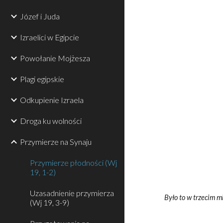
Józef i Juda
Izraelici w Egipcie
Powołanie Mojżesza
Plagi egipskie
Odkupienie Izraela
Droga ku wolności
Przymierze na Synaju
Przymierze płodności (Wj
19, 1-2)
Uzasadnienie przymierza
Było to w trzecim mi
(Wj 19, 3-9)