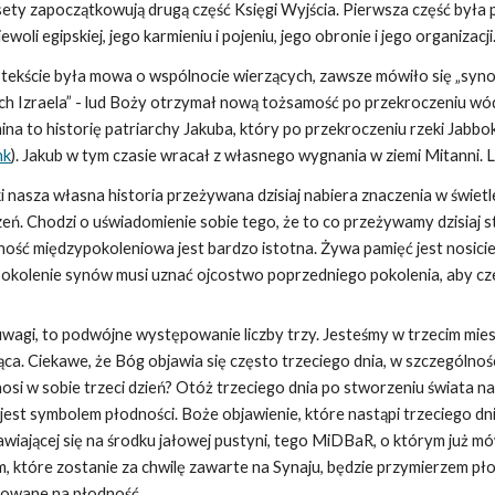
ty zapoczątkowują drugą część Księgi Wyjścia. Pierwsza część była
woli egipskiej, jego karmieniu i pojeniu, jego obronie i jego organizacji
w tekście była mowa o wspólnocie wierzących, zawsze mówiło się „syno
ynach Izraela” - lud Boży otrzymał nową tożsamość po przekroczeniu
ina to historię patriarchy Jakuba, który po przekroczeniu rzeki Jabbo
nk
). Jakub w tym czasie wracał z własnego wygnania w ziemi Mitanni. L
i nasza własna historia przeżywana dzisiaj nabiera znaczenia w świetle 
ń. Chodzi o uświadomienie sobie tego, że to co przeżywamy dzisiaj sta
ność międzypokoleniowa jest bardzo istotna. Żywa pamięć jest nosiciel
okolenie synów musi uznać ojcostwo poprzedniego pokolenia, aby czer
wagi, to podwójne występowanie liczby trzy. Jesteśmy w trzecim miesi
ąca. Ciekawe, że Bóg objawia się często trzeciego dnia, w szczególnośc
nosi w sobie trzeci dzień? Otóż trzeciego dnia po stworzeniu świata na
ń jest symbolem płodności. Boże objawienie, które nastąpi trzeciego dn
awiającej się na środku jałowej pustyni, tego MiDBaR, o którym już mów
, które zostanie za chwilę zawarte na Synaju, będzie przymierzem pł
kowane na płodność.