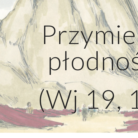
ip to main content
Skip to navigat
Przymie
płodno
(Wj 19, 