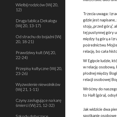
Wielbij rodziców (Wj 20,
12)
Trzecia uwaga: Izra
gdzie jest napisane,
Druga tablica Dekalogu
(Wj 20, 13-17)
stoją „przed górą”,
tej pustynnej góry u
Od strachu do bojaźni (Wj
między tą górą a Izr
20, 18-21)
pośrednictwu Mojżes
relację, bo cała his
Prawdziwy kult (Wj 20,
22-24)
W Egipcie ludzie, kt
w relację osobową. 
Przepisy kultyczne (Wj 20,
23-26)
płodnej między Bogi
relacji osobowej Bo
Wyzwolenie niewolników
(Wj 21, 1-11)
Wróćmy do naszego 
to HaR (góra), odsy
Czyny zasługujące na karę
śmierci (Wj 21, 12-32)
Jak widzicie dwa pi
spotkanie osobowe o
Szkody dotyczące