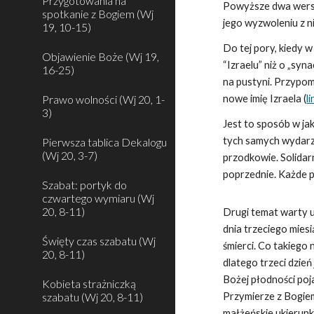
Przygotowania na
Powyższe dwa werse
spotkanie z Bogiem (Wj
jego wyzwoleniu z nie
19, 10-15)
Do tej pory, kiedy 
Objawienie Boże (Wj 19,
“Izraelu” niż o „s
16-25)
na pustyni. Przypom
Prawo wolności (Wj 20, 1-
nowe imię Izraela (
li
3)
Jest to sposób w jak
tych samych wydarze
Pierwsza tablica Dekalogu
(Wj 20, 3-7)
przodkowie. Solidar
poprzednie. Każde p
Szabat: portyk do
czwartego wymiaru (Wj
20, 8-11)
Drugi temat warty u
dnia trzeciego miesi
Święty czas szabatu (Wj
śmierci. Co takiego 
20, 8-11)
dlatego trzeci dzie
Bożej płodności poj
Kobieta strażniczką
szabatu (Wj 20, 8-11)
Przymierze z Bogiem
małżeńskie ukierun