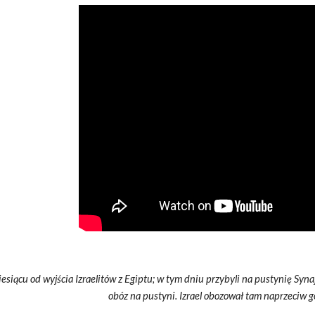
esiącu od wyjścia Izraelitów z Egiptu; w tym dniu przybyli na pustynię Synaj
obóz na pustyni. Izrael obozował tam naprzeciw g