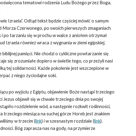
 poświęcona tematowi rodzenia Ludu Bożego przez Boga,
.
wie Izraela”. Odtąd tekst będzie częściej mówić o samym
 wód Morza Czerwonego, po swoich pierwszych zmaganiach
k i po tarzaniu się w prochu w walce z aniołem otrzymał
ud Izraela również wraca z wygnania w ziemi egipskiej.
biblijnej pamięci. Nie chodzi o cykliczne powtarzanie się
je się zrozumiałe dopiero w świetle tego, co przeżyli nasi
ką tej solidarności. Każde pokolenie jest wszczepione w
pać z niego życiodajne soki.
ącu po wyjściu z Egiptu, objawienie Boże nastąpi trzeciego
i Jezus objawił się w chwale trzeciego dnia po swojej
stąpiło rozdzielenie wód, a następnie rozkwit roślinności,
ia trzeciego miesiąca na suchej górze Horeb jest znakiem
iliśmy w trzecim (
link
) i w szesnastym rozdziale (
link
).
odności. Bóg zaprasza nas na gody, na przymierze