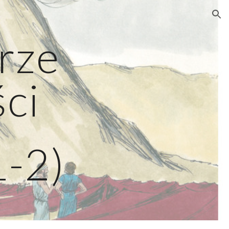
ion
rze
ści
1-2)