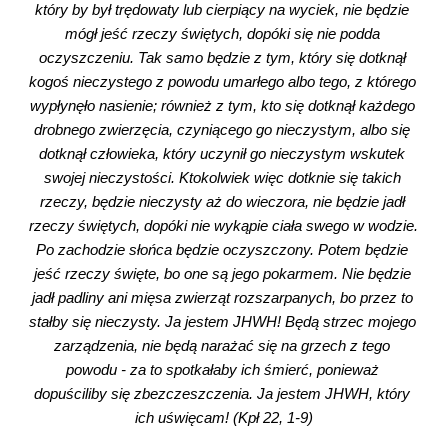
który by był trędowaty lub cierpiący na wyciek, nie będzie 
mógł jeść rzeczy świętych, dopóki się nie podda 
oczyszczeniu. Tak samo będzie z tym, który się dotknął 
kogoś nieczystego z powodu umarłego albo tego, z którego 
wypłynęło nasienie; również z tym, kto się dotknął każdego 
drobnego zwierzęcia, czyniącego go nieczystym, albo się 
dotknął człowieka, który uczynił go nieczystym wskutek 
swojej nieczystości. Ktokolwiek więc dotknie się takich 
rzeczy, będzie nieczysty aż do wieczora, nie będzie jadł 
rzeczy świętych, dopóki nie wykąpie ciała swego w wodzie. 
Po zachodzie słońca będzie oczyszczony. Potem będzie 
jeść rzeczy święte, bo one są jego pokarmem. Nie będzie 
jadł padliny ani mięsa zwierząt rozszarpanych, bo przez to 
stałby się nieczysty. Ja jestem JHWH! Będą strzec mojego 
zarządzenia, nie będą narażać się na grzech z tego 
powodu - za to spotkałaby ich śmierć, ponieważ 
dopuściliby się zbezczeszczenia. Ja jestem JHWH, który 
ich uświęcam! (Kpł 22, 1-9)