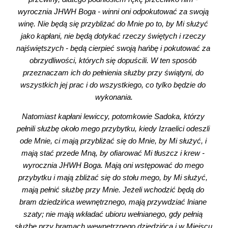
wyrocznia JHWH Boga - winni oni odpokutować za swoją 
winę. Nie będą się przybliżać do Mnie po to, by Mi służyć 
jako kapłani, nie będą dotykać rzeczy świętych i rzeczy 
najświętszych - będą cierpieć swoją hańbę i pokutować za 
obrzydliwości, których się dopuścili. W ten sposób 
przeznaczam ich do pełnienia służby przy świątyni, do 
wszystkich jej prac i do wszystkiego, co tylko będzie do 
wykonania.
Natomiast kapłani lewiccy, potomkowie Sadoka, którzy 
pełnili służbę około mego przybytku, kiedy Izraelici odeszli 
ode Mnie, ci mają przybliżać się do Mnie, by Mi służyć, i 
mają stać przede Mną, by ofiarować Mi tłuszcz i krew - 
wyrocznia JHWH Boga. Mają oni wstępować do mego 
przybytku i mają zbliżać się do stołu mego, by Mi służyć, 
mają pełnić służbę przy Mnie. Jeżeli wchodzić będą do 
bram dziedzińca wewnętrznego, mają przywdziać lniane 
szaty; nie mają wkładać ubioru wełnianego, gdy pełnią 
służbę przy bramach wewnętrznego dziedzińca i w Miejscu 