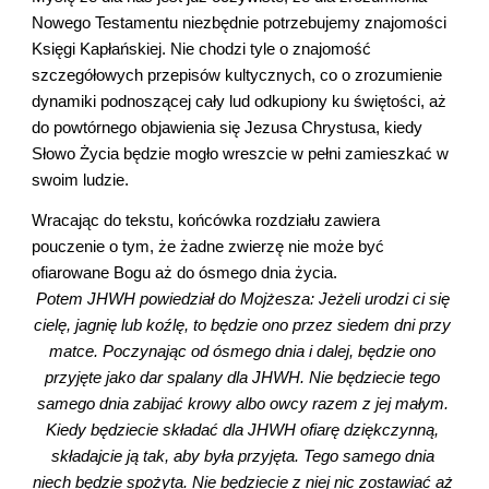
Nowego Testamentu niezbędnie potrzebujemy znajomości 
Księgi Kapłańskiej. Nie chodzi tyle o znajomość 
szczegółowych przepisów kultycznych, co o zrozumienie 
dynamiki podnoszącej cały lud odkupiony ku świętości, aż 
do powtórnego objawienia się Jezusa Chrystusa, kiedy 
Słowo Życia będzie mogło wreszcie w pełni zamieszkać w 
swoim ludzie.
Wracając do tekstu, końcówka rozdziału zawiera 
pouczenie o tym, że żadne zwierzę nie może być 
ofiarowane Bogu aż do ósmego dnia życia.
Potem JHWH powiedział do Mojżesza: Jeżeli urodzi ci się 
cielę, jagnię lub koźlę, to będzie ono przez siedem dni przy 
matce. Poczynając od ósmego dnia i dalej, będzie ono 
przyjęte jako dar spalany dla JHWH. Nie będziecie tego 
samego dnia zabijać krowy albo owcy razem z jej małym. 
Kiedy będziecie składać dla JHWH ofiarę dziękczynną, 
składajcie ją tak, aby była przyjęta. Tego samego dnia 
niech będzie spożyta. Nie będziecie z niej nic zostawiać aż 