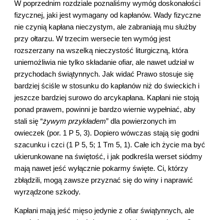
W poprzednim rozdziale poznaliśmy wymóg doskonałości 
fizycznej, jaki jest wymagany od kapłanów. Wady fizyczne 
nie czynią kapłana nieczystym, ale zabraniają mu służby 
przy ołtarzu. W trzecim wersecie ten wymóg jest 
rozszerzany na wszelką nieczystość liturgiczną, która 
uniemożliwia nie tylko składanie ofiar, ale nawet udział w 
przychodach świątynnych. Jak widać Prawo stosuje się 
bardziej ściśle w stosunku do kapłanów niż do świeckich i 
jeszcze bardziej surowo do arcykapłana. Kapłani nie stoją 
ponad prawem, powinni je bardzo wiernie wypełniać, aby 
stali się “
żywym przykładem
” dla powierzonych im 
owieczek (por. 1 P 5, 3). Dopiero wówczas stają się godni 
szacunku i czci (1 P 5, 5; 1 Tm 5, 1). Całe ich życie ma być 
ukierunkowane na świętość, i jak podkreśla werset siódmy 
mają nawet jeść wyłącznie pokarmy święte. Ci, którzy 
zbłądzili, mogą zawsze przyznać się do winy i naprawić 
wyrządzone szkody.
Kapłani mają jeść mięso jedynie z ofiar świątynnych, ale 