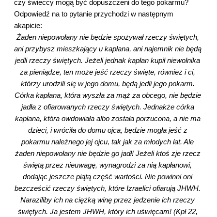
czy świeccy mogą być dopuszczeni do tego pokarmu? 
Odpowiedź na to pytanie przychodzi w następnym 
akapicie:
Żaden niepowołany nie będzie spożywał rzeczy świętych, 
ani przybysz mieszkający u kapłana, ani najemnik nie będą 
jedli rzeczy świętych. Jeżeli jednak kapłan kupił niewolnika 
za pieniądze, ten może jeść rzeczy święte, również i ci, 
którzy urodzili się w jego domu, będą jedli jego pokarm. 
Córka kapłana, która wyszła za mąż za obcego, nie będzie 
jadła z ofiarowanych rzeczy świętych. Jednakże córka 
kapłana, która owdowiała albo została porzucona, a nie ma 
dzieci, i wróciła do domu ojca, będzie mogła jeść z 
pokarmu należnego jej ojcu, tak jak za młodych lat. Ale 
żaden niepowołany nie będzie go jadł! Jeżeli ktoś zje rzecz 
świętą przez nieuwagę, wynagrodzi za nią kapłanowi, 
dodając jeszcze piątą część wartości. Nie powinni oni 
bezcześcić rzeczy świętych, które Izraelici ofiarują JHWH. 
Naraziliby ich na ciężką winę przez jedzenie ich rzeczy 
świętych. Ja jestem JHWH, który ich uświęcam! (Kpł 22, 