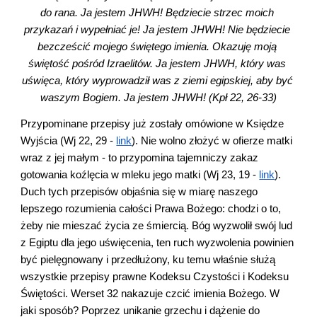
do rana. Ja jestem JHWH! Będziecie strzec moich 
przykazań i wypełniać je! Ja jestem JHWH! Nie będziecie 
bezcześcić mojego świętego imienia. Okazuję moją 
świętość pośród Izraelitów. Ja jestem JHWH, który was 
uświęca, który wyprowadził was z ziemi egipskiej, aby być 
waszym Bogiem. Ja jestem JHWH! (Kpł 22, 26-33)
Przypominane przepisy już zostały omówione w Księdze 
Wyjścia (Wj 22, 29 -
link
). Nie wolno złożyć w ofierze matki 
wraz z jej małym - to przypomina tajemniczy zakaz 
gotowania koźlęcia w mleku jego matki (Wj 23, 19 -
link
). 
Duch tych przepisów objaśnia się w miarę naszego 
lepszego rozumienia całości Prawa Bożego: chodzi o to, 
żeby nie mieszać życia ze śmiercią. Bóg wyzwolił swój lud 
z Egiptu dla jego uświęcenia, ten ruch wyzwolenia powinien 
być pielęgnowany i przedłużony, ku temu właśnie służą 
wszystkie przepisy prawne Kodeksu Czystości i Kodeksu 
Świętości. Werset 32 nakazuje czcić imienia Bożego. W 
jaki sposób? Poprzez unikanie grzechu i dążenie do 