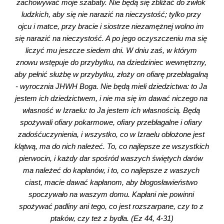
zachowywać moje szabaty. Nie będą się zbliżać do zwłok 
ludzkich, aby się nie narazić na nieczystość; tylko przy 
ojcu i matce, przy bracie i siostrze niezamężnej wolno im 
się narazić na nieczystość. A po jego oczyszczeniu ma się 
liczyć mu jeszcze siedem dni. W dniu zaś, w którym 
znowu wstępuje do przybytku, na dziedziniec wewnętrzny, 
aby pełnić służbę w przybytku, złoży on ofiarę przebłagalną 
- wyrocznia JHWH Boga. Nie będą mieli dziedzictwa: to Ja 
jestem ich dziedzictwem, i nie ma się im dawać niczego na 
własność w Izraelu: to Ja jestem ich własnością. Będą 
spożywali ofiary pokarmowe, ofiary przebłagalne i ofiary 
zadośćuczynienia, i wszystko, co w Izraelu obłożone jest 
klątwą, ma do nich należeć. To, co najlepsze ze wszystkich 
pierwocin, i każdy dar spośród waszych świętych darów 
ma należeć do kapłanów, i to, co najlepsze z waszych 
ciast, macie dawać kapłanom, aby błogosławieństwo 
spoczywało na waszym domu. Kapłani nie powinni 
spożywać padliny ani tego, co jest rozszarpane, czy to z 
ptaków, czy też z bydła. (Ez 44, 4-31)