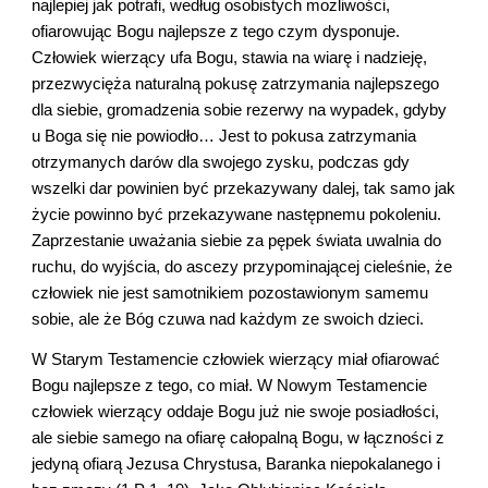
najlepiej jak potrafi, według osobistych możliwości, 
ofiarowując Bogu najlepsze z tego czym dysponuje. 
Człowiek wierzący ufa Bogu, stawia na wiarę i nadzieję, 
przezwycięża naturalną pokusę zatrzymania najlepszego 
dla siebie, gromadzenia sobie rezerwy na wypadek, gdyby 
u Boga się nie powiodło… Jest to pokusa zatrzymania 
otrzymanych darów dla swojego zysku, podczas gdy 
wszelki dar powinien być przekazywany dalej, tak samo jak 
życie powinno być przekazywane następnemu pokoleniu. 
Zaprzestanie uważania siebie za pępek świata uwalnia do 
ruchu, do wyjścia, do ascezy przypominającej cieleśnie, że 
człowiek nie jest samotnikiem pozostawionym samemu 
sobie, ale że Bóg czuwa nad każdym ze swoich dzieci.
W Starym Testamencie człowiek wierzący miał ofiarować 
Bogu najlepsze z tego, co miał. W Nowym Testamencie 
człowiek wierzący oddaje Bogu już nie swoje posiadłości, 
ale siebie samego na ofiarę całopalną Bogu, w łączności z 
jedyną ofiarą Jezusa Chrystusa, Baranka niepokalanego i 