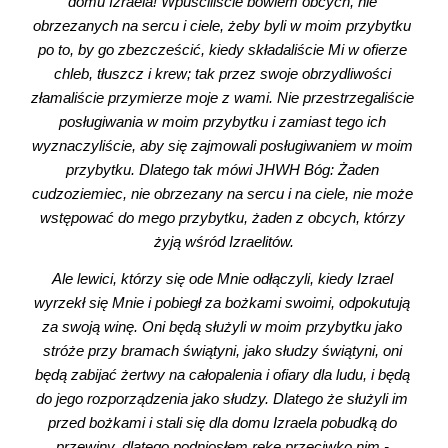
domu Izraela! Wpuściliście bowiem obcych, nie 
obrzezanych na sercu i ciele, żeby byli w moim przybytku 
po to, by go zbezcześcić, kiedy składaliście Mi w ofierze 
chleb, tłuszcz i krew; tak przez swoje obrzydliwości 
złamaliście przymierze moje z wami. Nie przestrzegaliście 
posługiwania w moim przybytku i zamiast tego ich 
wyznaczyliście, aby się zajmowali posługiwaniem w moim 
przybytku. Dlatego tak mówi JHWH Bóg: Żaden 
cudzoziemiec, nie obrzezany na sercu i na ciele, nie może 
wstępować do mego przybytku, żaden z obcych, którzy 
żyją wśród Izraelitów.
Ale lewici, którzy się ode Mnie odłączyli, kiedy Izrael 
wyrzekł się Mnie i pobiegł za bożkami swoimi, odpokutują 
za swoją winę. Oni będą służyli w moim przybytku jako 
stróże przy bramach świątyni, jako słudzy świątyni, oni 
będą zabijać żertwy na całopalenia i ofiary dla ludu, i będą 
do jego rozporządzenia jako słudzy. Dlatego że służyli im 
przed bożkami i stali się dla domu Izraela pobudką do 
przewiny, dlatego podniosłem rękę przeciwko nim - 