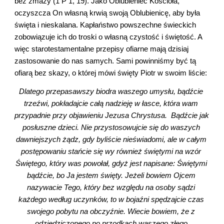
bez zmazy (1 P 1, 19). Jako Oblubieniec Kościoła, 
oczyszcza On własną krwią swoją Oblubienicę, aby była 
święta i nieskalana. Kapłaństwo powszechne świeckich 
zobowiązuje ich do troski o własną czystość i świętość. A 
więc starotestamentalne przepisy ofiarne mają dzisiaj 
zastosowanie do nas samych. Sami powinniśmy być tą 
ofiarą bez skazy, o której mówi święty Piotr w swoim liście:
Dlatego przepasawszy biodra waszego umysłu, bądźcie 
trzeźwi, pokładajcie całą nadzieję w łasce, która wam 
przypadnie przy objawieniu Jezusa Chrystusa.  Bądźcie jak 
posłuszne dzieci. Nie przystosowujcie się do waszych 
dawniejszych żądz, gdy byliście nieświadomi, ale w całym 
postępowaniu stańcie się wy również świętymi na wzór 
Świętego, który was powołał, gdyż jest napisane: Świętymi 
bądźcie, bo Ja jestem święty. Jeżeli bowiem Ojcem 
nazywacie Tego, który bez względu na osoby sądzi 
każdego według uczynków, to w bojaźni spędzajcie czas 
swojego pobytu na obczyźnie. Wiecie bowiem, że z 
odziedziczonego po przodkach waszego złego 