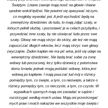
Świętym. Lniane zawoje mają nosić na głowie i lniane 
spodnie wokół lędźwi. Nie powinni się opasywać niczym, 
co mogłoby wywołać pot. A jeśli wychodzić będą na 
zewnętrzny dziedziniec do ludu, to mają zdjąć szaty, w 
których pełnili służbę, i pozostawić je w celach przybytku, i 
przywdziać inne szaty, by nie uświęcać ludu przez swe 
szaty. Głowy nie mają strzyc do skóry, ale też nie mają 
zapuszczać długich włosów, lecz mają strzyc swe głowy 
zwyczajnie. Żaden kapłan nie ma pić wina, jeśli się udaje na 
wewnętrzny dziedziniec. Nie będą brać sobie za żonę 
wdowy lub porzuconej, lecz tylko dziewicę z potomstwa 
domu Izraela; jednak mogą poślubić wdowę, która jest 
wdową po kapłanie. I mają pouczać lud mój o różnicy 
pomiędzy tym, co święte, a tym, co nieświęte, a także o 
różnicy pomiędzy tym, co nieczyste, a tym, co czyste. W 
wypadkach spornych mają oni zasiadać w sądzie i 
rozstrzygać według moich ustaw. Mają oni przestrzegać 
mych praw i moich nakazów we wszystkie moje święta i 