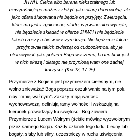
JHWH. Cielca albo barana niekształtnego lub 
niewyrośniętego możesz złożyć jako ofiarę dobrowolną, ale 
jako ofiara ślubowana nie będzie on przyjęty. Zwierzęcia, 
które ma jądra zgniecione, starte, wyrwane albo wycięte, 
nie będziecie składać w ofierze JHWH i nie będziecie 
takich rzeczy robić w waszym kraju. Nie będziecie także 
przyjmowali takich zwierząt od cudzoziemca, aby je 
ofiarowywać jako pokarm Bogu waszemu, bo ten brak jest 
w nich skazą i dlatego nie przyniosą wam one żadnej 
korzyści. (Kpł 22, 17-25)
Przymierze z Bogiem jest przymierzem cielesnym, nie 
wolno znieważać Boga poprzez oszukiwanie na tym polu 
niby “mniej ważnym”. Zakazy mają wartość 
wychowawczą, definiują ramy wolności i wskazują na 
kierunek prowadzący ku świętości. Bóg zawiera 
Przymierze z Ludem Wolnym (ściśle mówiąc wyzwolonym 
przez samego Boga). Każdy członek tego ludu, biedny lub 
bogaty, słaby lub silny, uczestniczy w ruchu uświęcenia 