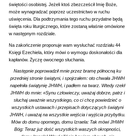
świętości osobistej. Jeżeli ktoś zbezcześcił Imię Boże, 
może wynagradzać poprzez uczestnictwo w ruchu 
uświęcenia. Dla podtrzymania tego ruchu przydatne będą 
święta roku liturgicznego, które zostaną właśnie omówione 
w następnym rozdziale.
Na zakończenie proponuje wam wysłuchać rozdziału 44 
Księgi Ezechiela, który mówi o wymogu doskonałości dla 
kapłanów. Życzę owocnego słuchania.
Następnie poprowadził mnie przez bramę północną ku 
przedniej stronie świątyni, i spojrzałem: oto chwała JHWH 
napełniła świątynię JHWH, i padłem na twarz. Wtedy rzekł 
JHWH do mnie: «Synu człowieczy, uważaj dobrze, patrz i 
słuchaj uważnie wszystkiego, co ci chcę powiedzieć o 
wszystkich ustawach i przepisach dotyczących świątyni 
JHWH, i uważaj na wszystkie wejścia i wyjścia przybytku. 
Mów do domu opornego, domu Izraela: Tak mówi JHWH 
Bóg: Teraz już dość wszystkich waszych okropności, 