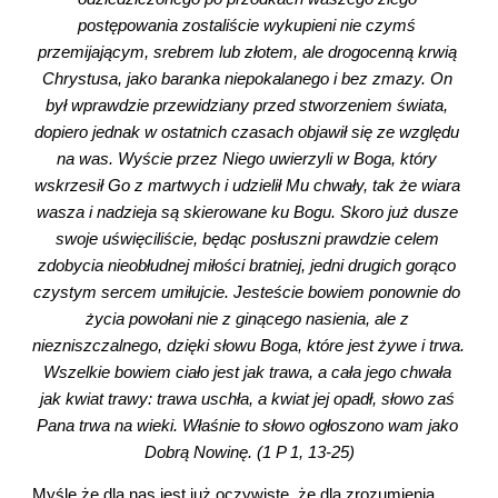
postępowania zostaliście wykupieni nie czymś 
przemijającym, srebrem lub złotem, ale drogocenną krwią 
Chrystusa, jako baranka niepokalanego i bez zmazy. On 
był wprawdzie przewidziany przed stworzeniem świata, 
dopiero jednak w ostatnich czasach objawił się ze względu 
na was. Wyście przez Niego uwierzyli w Boga, który 
wskrzesił Go z martwych i udzielił Mu chwały, tak że wiara 
wasza i nadzieja są skierowane ku Bogu. Skoro już dusze 
swoje uświęciliście, będąc posłuszni prawdzie celem 
zdobycia nieobłudnej miłości bratniej, jedni drugich gorąco 
czystym sercem umiłujcie. Jesteście bowiem ponownie do 
życia powołani nie z ginącego nasienia, ale z 
niezniszczalnego, dzięki słowu Boga, które jest żywe i trwa. 
Wszelkie bowiem ciało jest jak trawa, a cała jego chwała 
jak kwiat trawy: trawa uschła, a kwiat jej opadł, słowo zaś 
Pana trwa na wieki. Właśnie to słowo ogłoszono wam jako 
Dobrą Nowinę. (1 P 1, 13-25)
Myślę że dla nas jest już oczywiste, że dla zrozumienia 