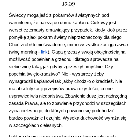
10-16)
Świeccy mogą jeść z pokarmów świątynnych pod 
warunkiem, że należą do domu kapłana. Ciekawy jest 
werset czternasty omawiający przypadek, kiedy ktoś przez 
pomyłkę zjadł pokarm święty nieprzeznaczony dla niego. 
Choć zrobił to nieświadomie, mimo wszystko zaciąga 
awon 
(winę moralną -
link
). Gapa grzeszy swoją obojętnością na 
możliwość popełnienia grzechu i dlatego sprowadza na 
siebie winę taką, jak gdyby zgrzeszył umyślnie. Czy 
popełnia świętokradztwo? Nie - wystarczy żeby 
wynagrodził kapłanowi tak jakby chodziło o kradzież. Nie 
ma absolutyzacji przepisów prawa czystości, co nie 
usprawiedliwia niedbalstwa. Zbawienie dusz jest nadrzędną 
zasadą Prawa, ale to zbawienie przychodzi w szczegółach 
życia cielesnego, do których powinno się podchodzić 
bardzo poważnie i czujnie. Wysoka duchowość wyraża się 
w szczegółach cielesnych.
Lektura drugiej części rozdziału nie stawia większych 