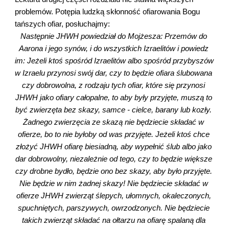
problemów. Potępia ludzką skłonność ofiarowania Bogu 
tańszych ofiar, posłuchajmy:
Następnie JHWH powiedział do Mojżesza: Przemów do 
Aarona i jego synów, i do wszystkich Izraelitów i powiedz 
im: Jeżeli ktoś spośród Izraelitów albo spośród przybyszów 
w Izraelu przynosi swój dar, czy to będzie ofiara ślubowana 
czy dobrowolna, z rodzaju tych ofiar, które się przynosi 
JHWH jako ofiary całopalne, to aby były przyjęte, muszą to 
być zwierzęta bez skazy, samce - cielce, barany lub kozły. 
Żadnego zwierzęcia ze skazą nie będziecie składać w 
ofierze, bo to nie byłoby od was przyjęte. Jeżeli ktoś chce 
złożyć JHWH ofiarę biesiadną, aby wypełnić ślub albo jako 
dar dobrowolny, niezależnie od tego, czy to będzie większe 
czy drobne bydło, będzie ono bez skazy, aby było przyjęte. 
Nie będzie w nim żadnej skazy! Nie będziecie składać w 
ofierze JHWH zwierząt ślepych, ułomnych, okaleczonych, 
spuchniętych, parszywych, owrzodzonych. Nie będziecie 
takich zwierząt składać na ołtarzu na ofiarę spalaną dla 