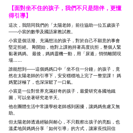
【面對坐不住的孩子，我們不只是陪伴，更懂
得引導】
這次，我陪同我們的「太陽老師」前往協助一位五歲孩子
——小宸的數學及國語家教試教。
小宸是個活潑、充滿想法的孩子，對於自己不願意的事會
堅定拒絕。 剛開始，他對上課抱持著高度抗拒，整個人緊
黏著媽媽。 最後，媽媽靈機一動，用「尿遁」悄悄離開現
場……
誰能想到——這個媽媽口中「坐不住一分鐘」的孩子，竟
然在太陽老師的引導下，安安穩穩地上完了一整堂課！ 媽
媽驚訝極了，也深深鬆了一口氣。
小宸是一位對世界充滿好奇的孩子，最愛研究各國地鐵
圖，可以坐著研究老半天。
他在團體生活中常讓學校老師感到困擾，讓媽媽焦慮又無
助。
但太陽老師透過經驗與耐心，不只觀察出孩子的亮點，也
溫柔地與媽媽分享「如何引導」的方式，讓家長找回信