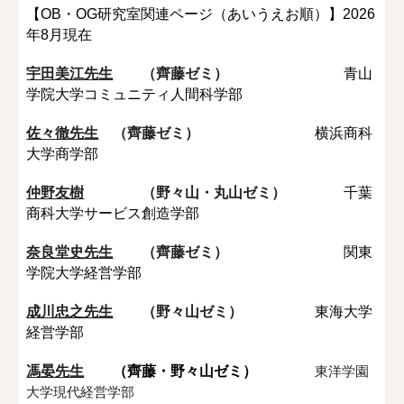
【OB・OG研究室関連ページ（あいうえお順）】2026
年8月現在
宇田美江先生
（齊藤ゼミ）
青山
学院大学コミュニティ人間科学部
佐々徹先生
（齊藤ゼミ）
横浜商科
大学商学部
仲野友樹
（野々山・丸山ゼミ）
千葉
商科大学サービス創造学部
奈良堂史先生
（齊藤ゼミ）
関東
学院大学経営学部
成川忠之先生
（野々山ゼミ）
東海大学
経営学部
馮晏先生
（齊藤・野々山ゼミ）
東洋学園
大学現代経営学部