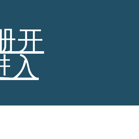
ion
册开
进入