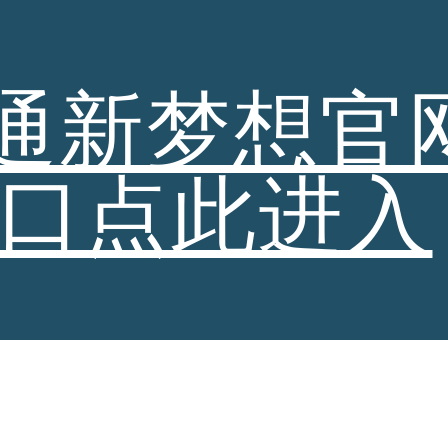
ip to main content
Skip to navigat
通新梦想官
口点此进入