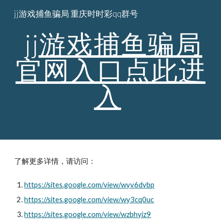
jj游戏捕鱼骗局 重庆时时彩qq群号
Skip to main content
Skip to navigation
jj游戏捕鱼骗局
官网入口点此进
入
了解更多详情，请访问：
https://sites.google.com/view/wyv6dvbp
https://sites.google.com/view/wy3cq0uc
https://sites.google.com/view/wzbhyiz9