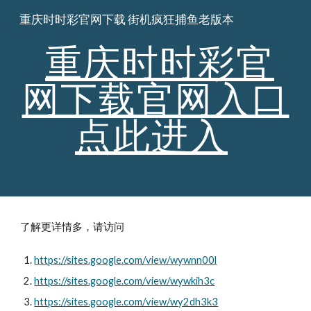
重庆时时彩官网下载 街机疯狂捕鱼老版本
Skip to main content
Skip to navigation
重庆时时彩官
网下载官网入口
点此进入
了解更详情多，请访问
https://sites.google.com/view/wywnn00l
https://sites.google.com/view/wywkih3c
https://sites.google.com/view/wy2dh3k3