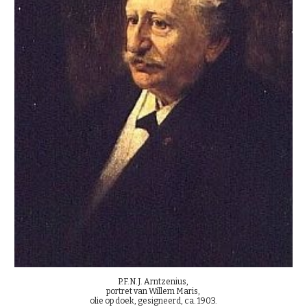
P.F.N.J. Arntzenius, 
portret van Willem Maris, 
olie op doek, gesigneerd, ca. 1903.