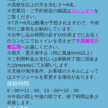
※高校生以上の方を含む２〜
6
名。
※営業日・ご予約状況の確認は
カレンダー
を
ご覧ください。
※7月〜8月は酷暑が予想されますので、午前
中のご参加をお勧めしています。
※お申し込み時間の必ず10分前までにお近く
のコンビニでおトイレを済ませて
中原橋河川
敷広場
へお越しください。
※雨天・悪天候中止（特に風速6m/s以上）
※ご利用料金お支払いは体験終了後に現金ま
たはpaypayにてお願いします。
※天候や海洋条件、お客様のスキルによって
はスケジュールを変更する場合があります。
体験時間
9：00〜11：
0
0、13：00〜15：
0
0
※午前の部と午後の部です。終了時間は多少
前後します。