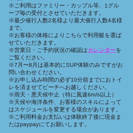
※ご利用はファミリー・カップル等、1グル
ープ毎の受付とさせていただきます。
※最少催行人数2名様より最大催行人数
4
名様
まで。
※お客様の体格によりこちらで利用艇を選ば
せていただきます。
※営業日・ご予約状況の確認は
カレンダー
を
ご覧ください。
※7月〜8月は基本的にSUP体験のみですがお
問い合わせください。
※お申し込み時間の必ず10分前までにおトイ
レを済ませてビーチへお越しください。
※雨天・悪天候中止（特に風速6m/s以上）
※天候や海洋条件、お客様のスキルによって
はスケジュールを変更する場合があります。
※ご利用料金お支払いは体験終了後に現金ま
たはpaypayにてお願いします。