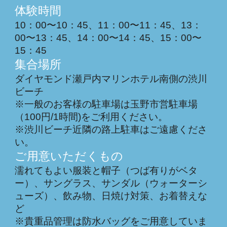
体験時間
10：00〜10：45、11：00〜11：45、
1
3
：
00〜1
3
：45、1
4
：00〜1
4
：45、1
5
：00〜
1
5
：45
集合場所
ダイヤモンド瀬戸内マリンホテル南側の渋川
ビーチ
※一般のお客様の駐車場は玉野市営駐車場
（100円/1時間)をご利用ください。
※渋川ビーチ近隣の路上駐車はご遠慮くださ
い。
ご用意いただくもの
濡れてもよい服装と帽子（つば有りがベタ
ー）、サングラス、サンダル（ウォーターシ
ューズ）、飲み物、日焼け対策、お着替えな
ど
※貴重品管理は防水バッグをご用意していま