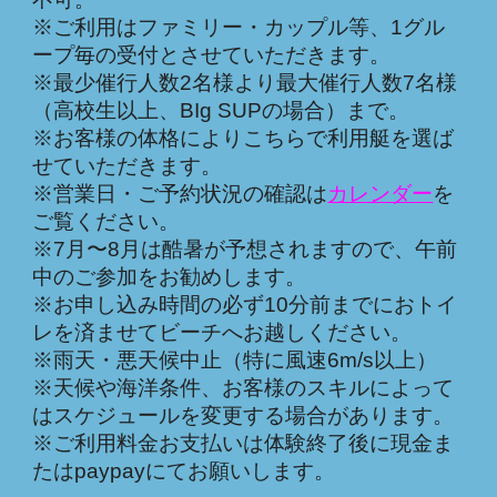
※ご利用はファミリー・カップル等、1グル
ープ毎の受付とさせていただきます。
※最少催行人数2名様より最大催行人数7名様
（高校生以上、BIg SUPの場合）まで。
※お客様の体格によりこちらで利用艇を選ば
せていただきます。
※営業日・ご予約状況の確認は
カレンダー
を
ご覧ください。
※7月〜8月は酷暑が予想されますので、午前
中のご参加をお勧めします。
※お申し込み時間の必ず10分前までに
おトイ
レを済ませて
ビーチへお越しください。
※雨天・悪天候中止（特に風速6m/s以上）
※天候や海洋条件、お客様のスキルによって
はスケジュールを変更する場合があります。
※ご利用料金お支払いは体験終了後に現金ま
たはpaypayにてお願いします。