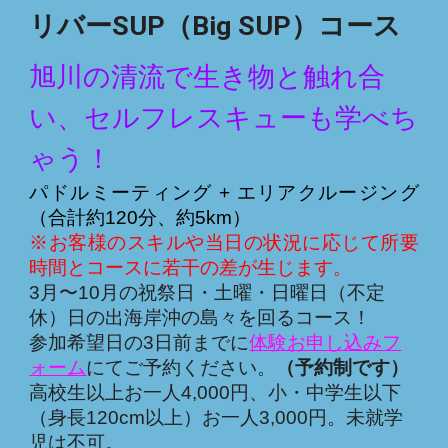
リバーSUP（Big SUP）
コース
旭川の清流で生き物と触れ合
い、セルフレスキューも学べち
ゃう！
パドルミーティング + エリアクルージング
（合計約1
2
0分、約
5
km）
※お客様のスキルや当日の状況に応じて所要
時間とコースに若干の差が生じます。
3
月〜10月の祝祭日・土曜・日曜日（不定
休）日の出海岸沖の島々を回るコース！
参加希望日の3日前までに
体験お申し込みフ
ォーム
にてご予約ください。
（予約制です）
高校生以上お一人
4
,000円
、小・
中学生以下
（身長120cm以上）お一人
3
,000円。
未就学
児
は不可。