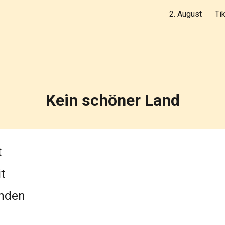
2. August
Ti
ip to main content
Skip to navigat
Kein schöner Land
t
t
inden