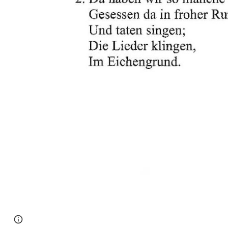
Page
Google Sites
Report abuse