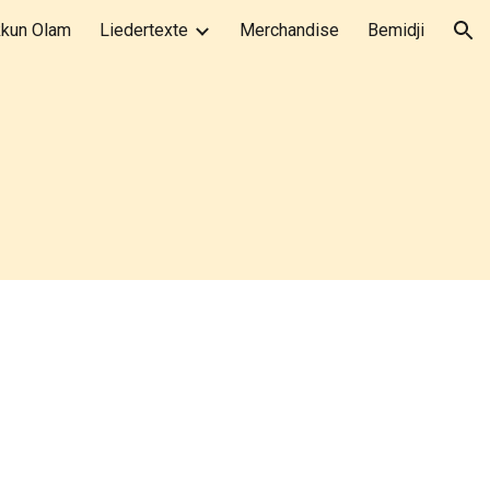
kkun Olam
Liedertexte
Merchandise
Bemidji
ion