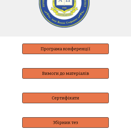
Програма конференції
Вимоги до матеріалів
Сертифікати
Збірник тез