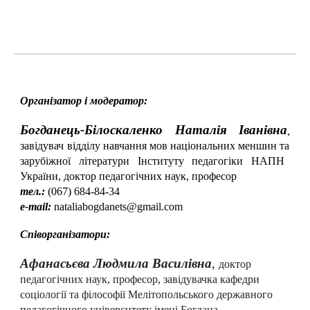
Організатор і модератор
:
Богданець-Білоскаленко Наталія Іванівна
,
завідувач відділу навчання мов національних меншин
та
зарубіжної літератури Інституту педагогіки НАПН
України, доктор педагогічних наук, професор
тел.:
(067) 684-84-34
е
-mail:
nataliabogdanets@gmail.com
Співорганізатори:
Афанасьєва Людмила Василівна
,
доктор
педагогічних наук, професор, завідувачка кафедри
соціології та філософії Мелітопольського державного
педагогічного університету імені Богдана