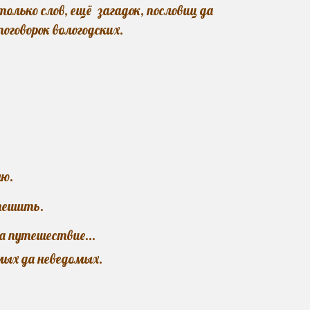
только слов, ещё загадок, пословиц да
поговорок вологодских.
лю.
отешить.
 а путешествие...
мых да неведомых.