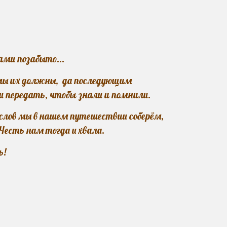
нами позабыто...
мы их должны, да последующим
и передать
, чтобы
знали
и
помнили.
слов мы в нашем путешествии соберём,
Честь нам тогда и хвала.
ь!