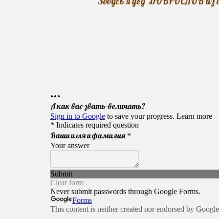
Зовусь я дед ДОБРОСЛОВ из с