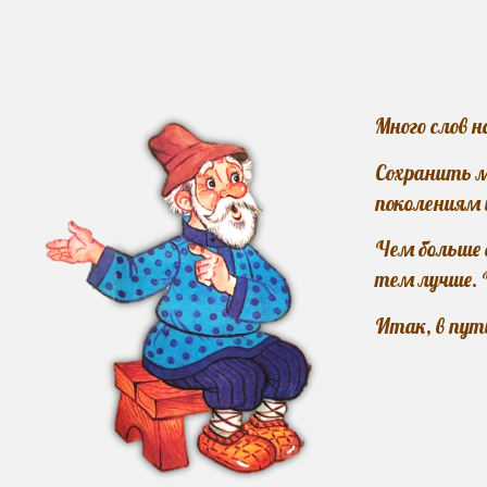
Много слов 
Сохранить 
поколениям 
Чем больше 
тем лучше. 
Итак
,
в пут