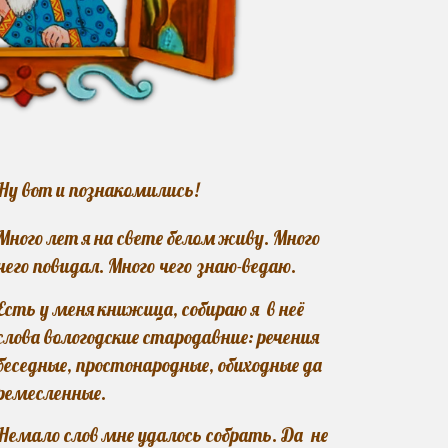
Ну вот и познакомились!
М
ного лет я на свете белом живу. Много
чего повидал. Много чего знаю-ведаю.
Есть у меня книжица, собираю я в неё
слова вологодские стародавние: речения
беседные, простонародные, обиходные да
ремесленные.
Немало слов мне удалось собрать. Да не