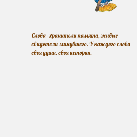
Слова - хранители памяти, живые
свидетели минувшего. У каждого слова
своя душа, своя история.