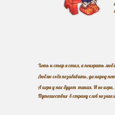
Хоть
и
стар я стал, а поиграть люб
Люблю себя позабавить, да народ п
А игра у нас будет
такая. И не игра,
П
утешествие в страну слов незнае