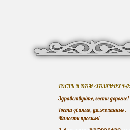
Sk
ГОСТЬ В ДОМ -ХОЗЯИНУ РА
Здравствуйте, гости дорогие!
Гости званые, да желанные.
Милости просим!