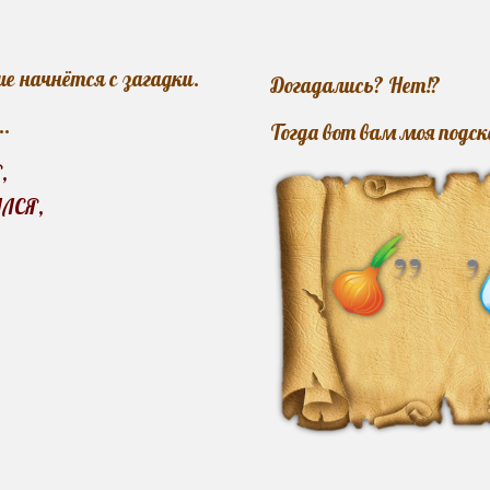
 начнётся с загадки.
Догадались?
Нет!?
..
Тогда вот вам моя подск
,
ЛСЯ,