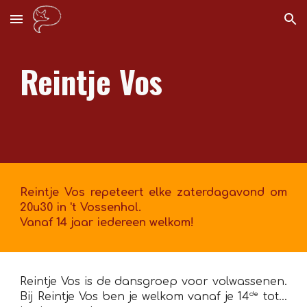
Skip to main content
Skip to navigation
Reintje Vos
Reintje Vos repeteert elke zaterdagavond om
20u30 in 't Vossenhol.
Vanaf 14 jaar iedereen welkom!
Reintje Vos is de dansgroep voor volwassenen.
de
Bij Reintje Vos ben je welkom vanaf je 14
tot…