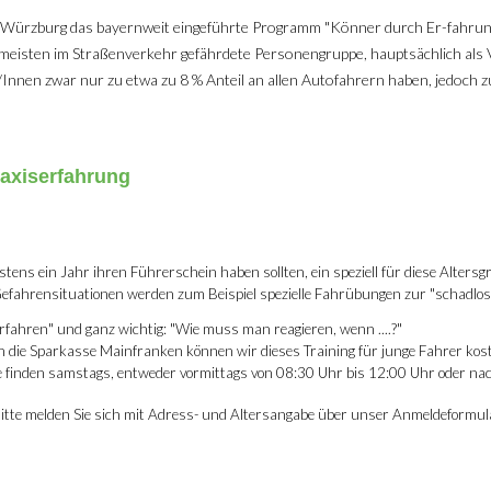
ht Würzburg das bayernweit eingeführte Programm "Könner durch Er-fahrun
m meisten im Straßenverkehr gefährdete Personengruppe, hauptsächlich al
/Innen zwar nur zu etwa zu 8 % Anteil an allen Autofahrern haben, jedoch zu
raxiserfahrung
stens ein Jahr ihren Führerschein haben sollten, ein speziell für diese Alter
 Gefahrensituationen werden zum Beispiel spezielle Fahrübungen zur "schadl
rfahren" und ganz wichtig: "Wie muss man reagieren, wenn ....?"
h die Sparkasse Mainfranken können wir dieses Training für junge Fahrer
kost
se finden samstags, entweder vormittags von 08:30 Uhr bis 12:00 Uhr oder na
Bitte melden Sie sich mit Adress- und Altersangabe über unser Anmeldeformula