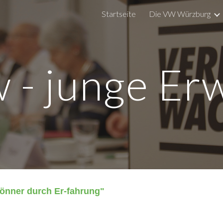
Startseite
Die VW Würzburg
ip to main content
Skip to navigat
 - junge E
"Könner durch Er-fahrung"