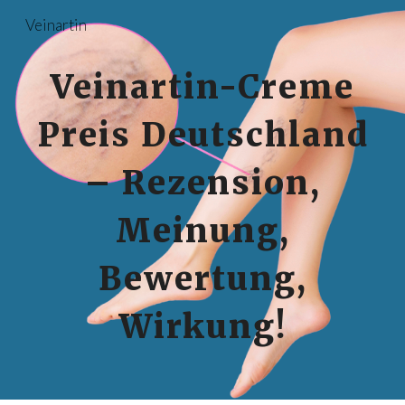
Veinartin
Skip to main content
Skip to navigation
Veinartin-Creme
Preis Deutschland
– Rezension,
Meinung,
Bewertung,
Wirkung!