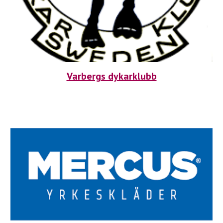
Varbergs dykarklubb