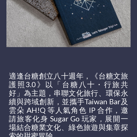
適逢台糖創立八十週年，《台糖文旅
護照3.0》以「台糖八十・行旅共
好」為主題，串聯文化旅行、環保永
續與跨域創新，並攜手Taiwan Bar及
雲朵 AH!Q 等人氣角色 IP 合作，邀
請旅客化身 Sugar Go 玩家，展開一
場結合糖業文化、綠色旅遊與集章探
索的甜蜜冒險。