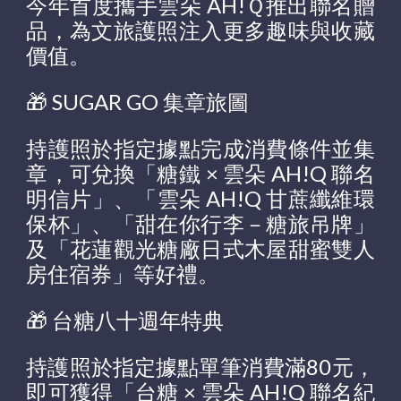
今年首度攜手雲朵 AH!Ｑ推出聯名贈
品，為文旅護照注入更多趣味與收藏
價值。
🎁 SUGAR GO 集章旅圖
持護照於指定據點完成消費條件並集
章，可兌換「糖鐵 × 雲朵 AH!Q 聯名
明信片」、「雲朵 AH!Q 甘蔗纖維環
保杯」、「甜在你行李－糖旅吊牌」
及「花蓮觀光糖廠日式木屋甜蜜雙人
房住宿券」等好禮。
🎁 台糖八十週年特典
持護照於指定據點單筆消費滿80元，
即可獲得「台糖 × 雲朵 AH!Q 聯名紀