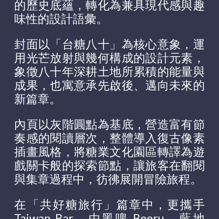
的歷史底蘊，轉化為兼具現代感與趣
味性的設計語彙。
封面以「台糖八十」為核心意象，運
用光芒放射與幾何構成的設計元素，
象徵八十年深耕土地所累積的能量與
成果，也寓意承先啟後、邁向未來的
新篇章。
內頁以灰階圓點為基底，營造富有節
奏感的閱讀層次，整體導入復古像素
插畫風格，將糖業文化園區轉譯為遊
戲關卡般的探索節點，讓旅客在翻閱
與集章過程中，彷彿展開冒險旅程。
在「共好糖旅行」篇章中，更攜手
Taiwan Bar，由黑啤 Beeru、藍地