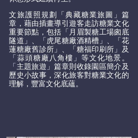
文旅護照
規劃「典藏糖業旅圖」篇
章，藉由
插畫導引遊客走訪糖業文化
重要節點，包括「月眉製糖工場囪底
隧道」、「虎尾糖廠酒精槽」、「花
蓮糖廠舊診所」、「糖福印刷所」及
「蒜頭糖廠八角樓」等文化地景。
「
主題旅遊
」
篇章則收錄園區簡介及
歷史小故事，深化
旅客
對糖業文化的
理解，豐富文化底蘊。