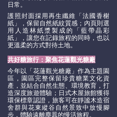
日常。
護照
封面採用再生纖維「法國香榭
紙」，保留自然紙紋質感；內頁則選
用人造林紙漿製成的「藍帶晶彩
紙」，讓您在記錄旅程的同時，也以
更溫柔的方式對待土地。
共好糖旅行：聚焦
花蓮
觀光糖廠
今年以「花蓮觀光糖廠」作為主題園
區，園區完整保留珍貴糖業文化資
產，
並
結合自然生態、環境教育
，打
造
深度旅遊體驗
；
日式木屋旅館獲得
環保
標章
認證
，
旅客可在靜謐木造宿
舍群
與
花東縱谷自然景致中放慢腳
步，體驗遠離塵囂的慢活旅程。