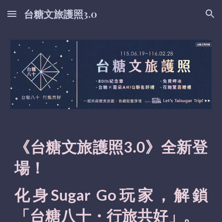
台糖文旅護照3.0
Skip to main content
Skip to navigation
《台糖文旅護照3.0》
全新登
場！
化身Sugar Go玩家，解鎖
「台糖八十・行旅共好」。