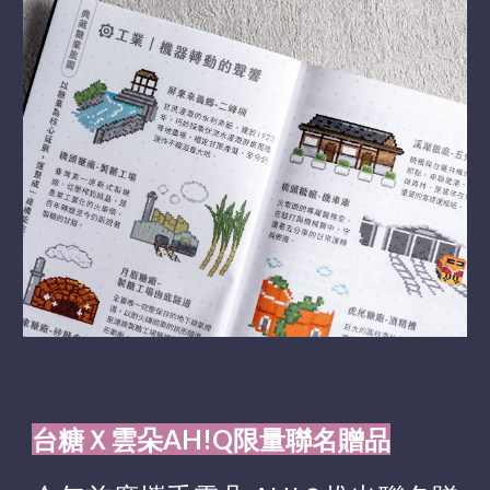
台糖Ｘ雲朵AH!Q限量聯名贈品