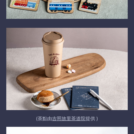
(茶點由
吉照故里茶道院
提供 )