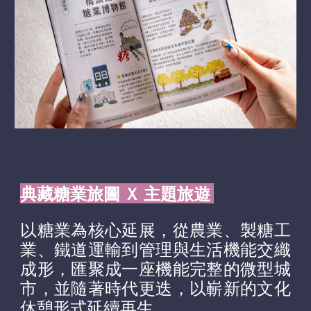
典藏糖業旅圖 Ｘ 主題旅遊
以糖業為核心延展，從農業、製糖工
業、鐵道運輸到管理與生活機能交織
成形
，
匯聚成一座機能完整的微型城
市，
並
隨著時代更迭，以嶄新的
文化
休憩
形式延續再生。